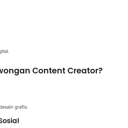
ital.
ongan Content Creator?
desain grafis.
Sosial