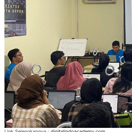
Link Selengkapnya :
digitalindoacademy.com