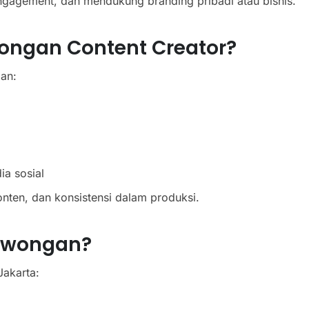
gagement, dan mendukung branding pribadi atau bisnis.
ongan Content Creator?
an:
a sosial
nten, dan konsistensi dalam produksi.
owongan?
akarta: