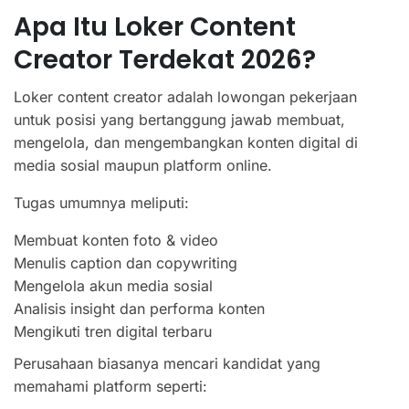
Apa Itu Loker Content
Creator Terdekat 2026?
Loker content creator adalah lowongan pekerjaan
untuk posisi yang bertanggung jawab membuat,
mengelola, dan mengembangkan konten digital di
media sosial maupun platform online.
Tugas umumnya meliputi:
Membuat konten foto & video
Menulis caption dan copywriting
Mengelola akun media sosial
Analisis insight dan performa konten
Mengikuti tren digital terbaru
Perusahaan biasanya mencari kandidat yang
memahami platform seperti: