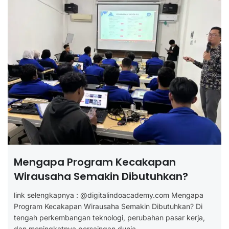
Mengapa Program Kecakapan
Wirausaha Semakin Dibutuhkan?
link selengkapnya : @digitalindoacademy.com Mengapa
Program Kecakapan Wirausaha Semakin Dibutuhkan? Di
tengah perkembangan teknologi, perubahan pasar kerja,
dan meningkatnya persaingan dunia...