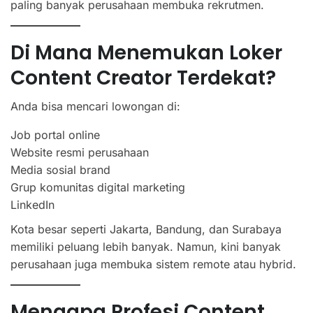
paling banyak perusahaan membuka rekrutmen.
Di Mana Menemukan Loker
Content Creator Terdekat?
Anda bisa mencari lowongan di:
Job portal online
Website resmi perusahaan
Media sosial brand
Grup komunitas digital marketing
LinkedIn
Kota besar seperti Jakarta, Bandung, dan Surabaya
memiliki peluang lebih banyak. Namun, kini banyak
perusahaan juga membuka sistem remote atau hybrid.
Mengapa Profesi Content