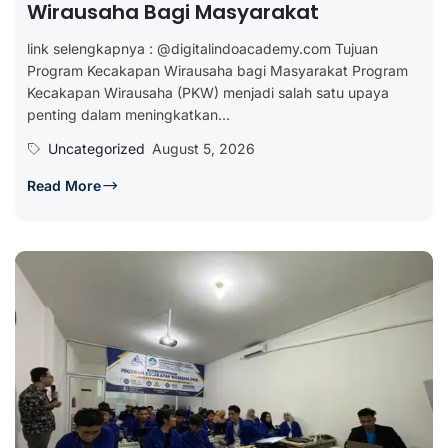
Wirausaha Bagi Masyarakat
link selengkapnya : @digitalindoacademy.com Tujuan
Program Kecakapan Wirausaha bagi Masyarakat Program
Kecakapan Wirausaha (PKW) menjadi salah satu upaya
penting dalam meningkatkan...
Uncategorized
August 5, 2026
Read More