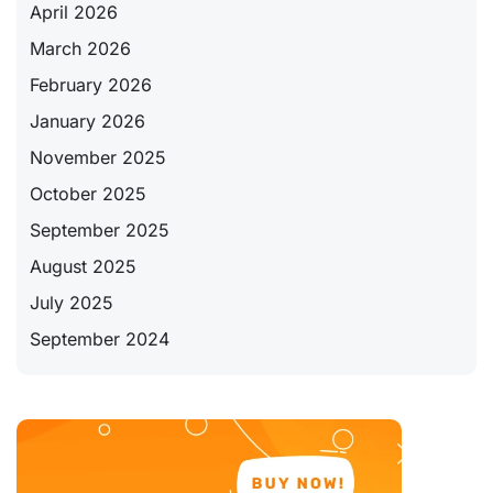
April 2026
March 2026
February 2026
January 2026
November 2025
October 2025
September 2025
August 2025
July 2025
September 2024