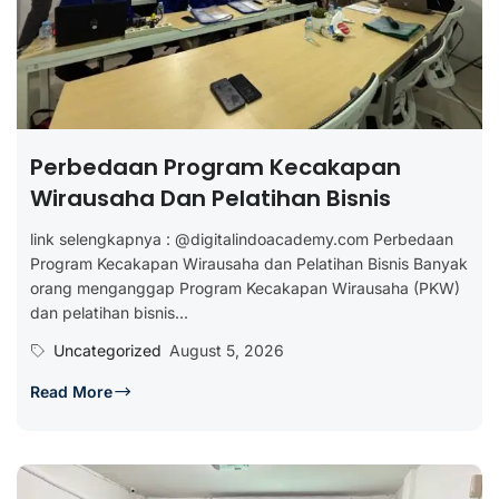
Perbedaan Program Kecakapan
Wirausaha Dan Pelatihan Bisnis
link selengkapnya : @digitalindoacademy.com Perbedaan
Program Kecakapan Wirausaha dan Pelatihan Bisnis Banyak
orang menganggap Program Kecakapan Wirausaha (PKW)
dan pelatihan bisnis...
Uncategorized
August 5, 2026
Read More