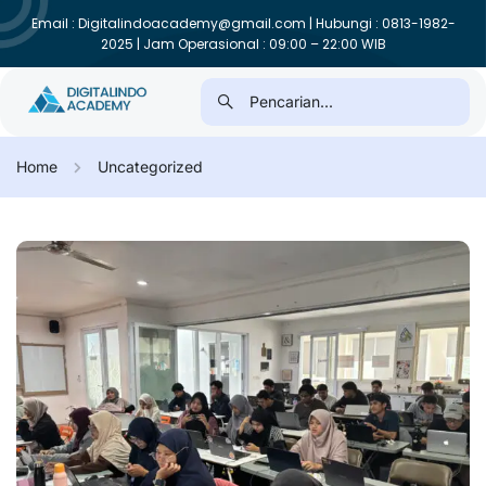
Email : Digitalindoacademy@gmail.com | Hubungi : 0813-1982-
2025 | Jam Operasional : 09:00 – 22:00 WIB
Home
Uncategorized