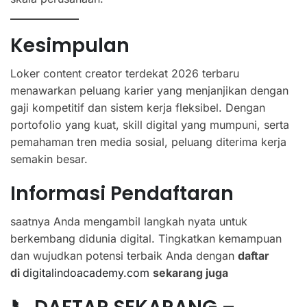
Kesimpulan
Loker content creator terdekat 2026 terbaru
menawarkan peluang karier yang menjanjikan dengan
gaji kompetitif dan sistem kerja fleksibel. Dengan
portofolio yang kuat, skill digital yang mumpuni, serta
pemahaman tren media sosial, peluang diterima kerja
semakin besar.
Informasi Pendaftaran
saatnya Anda mengambil langkah nyata untuk
berkembang didunia digital. Tingkatkan kemampuan
dan wujudkan potensi terbaik Anda dengan
daftar
di
digitalindoacademy.com
sekarang juga