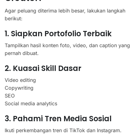
Agar peluang diterima lebih besar, lakukan langkah
berikut:
1. Siapkan Portofolio Terbaik
Tampilkan hasil konten foto, video, dan caption yang
pernah dibuat.
2. Kuasai Skill Dasar
Video editing
Copywriting
SEO
Social media analytics
3. Pahami Tren Media Sosial
Ikuti perkembangan tren di TikTok dan Instagram.