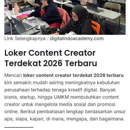
Link Selengkapnya :
digitalindoacademy.com
Loker Content Creator
Terdekat 2026 Terbaru
Mencari
loker content creator terdekat 2026 terbaru
kini semakin mudah seiring meningkatnya kebutuhan
perusahaan terhadap tenaga kreatif digital. Banyak
bisnis, startup, hingga UMKM membutuhkan content
creator untuk mengelola media sosial dan promosi
online. Berikut pembahasan lengkap berdasarkan unsur
apa, siapa, kapan, di mana, mengapa, dan bagaimana.