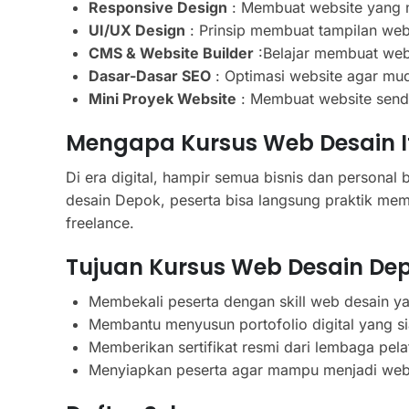
Responsive Design
: Membuat website yang 
UI/UX Design
: Prinsip membuat tampilan we
CMS & Website Builder
:Belajar membuat web
Dasar-Dasar SEO
: Optimasi website agar mu
Mini Proyek Website
: Membuat website sendir
Mengapa Kursus Web Desain I
Di era digital, hampir semua bisnis dan persona
desain Depok, peserta bisa langsung praktik memb
freelance.
Tujuan Kursus Web Desain De
Membekali peserta dengan skill web desain yan
Membantu menyusun portofolio digital yang si
Memberikan sertifikat resmi dari lembaga pelat
Menyiapkan peserta agar mampu menjadi web d