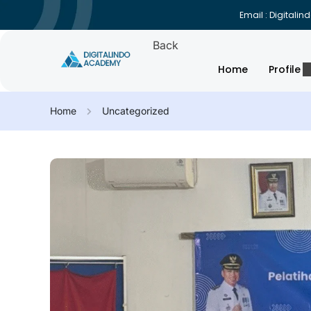
Email : Digital
Back
Home
Profile
Home
Uncategorized