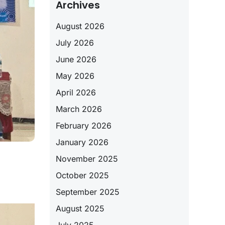
Archives
August 2026
July 2026
June 2026
May 2026
April 2026
March 2026
February 2026
January 2026
November 2025
October 2025
September 2025
August 2025