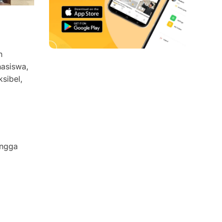
n
hasiswa,
sibel,
ingga