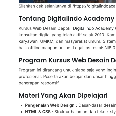
Silahkan cek selanjutnya di /
https://digitalindoa
Tentang Digitalindo Academy
Kursus Web Desain Depok,
Digitalindo Academy (
konsultan digital yang telah aktif sejak 2010. Ka
karyawan, UMKM, dan masyarakat umum. Sistem bl
baik offline maupun online. Legalitas resmi: N
Program Kursus Web Desain 
Program ini dirancang untuk siapa saja yang in
profesional. Peserta akan belajar dari dasar hing
penerapan responsif.
Materi Yang Akan Dipelajari
Pengenalan Web Design
: Dasar-dasar desain 
HTML & CSS
: Struktur halaman dan teknik sty