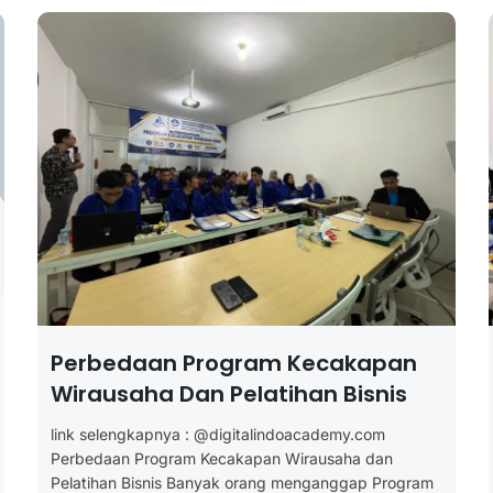
Perbedaan Program Kecakapan
Wirausaha Dan Pelatihan Bisnis
link selengkapnya : @digitalindoacademy.com
Perbedaan Program Kecakapan Wirausaha dan
Pelatihan Bisnis Banyak orang menganggap Program