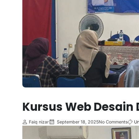
Kursus Web Desain
Faiq nizar
September 18, 2025
No Comments
Un