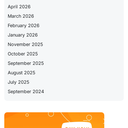
April 2026
March 2026
February 2026
January 2026
November 2025
October 2025
September 2025
August 2025
July 2025
September 2024