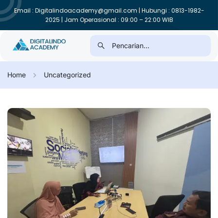
Email : Digitalindoacademy@gmail.com | Hubungi : 0813-1982-
2025 | Jam Operasional : 09:00 – 22:00 WIB
Home
Uncategorized