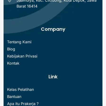
Jatimulya, Kec. Cilodong, Kota Depok, Jawa
Barat 16414
Company
Tentang Kami
Blog
Kebijakan Privasi
Kontak
Link
Kelas Pelatihan
Bantuan
Apa itu Prakerja ?