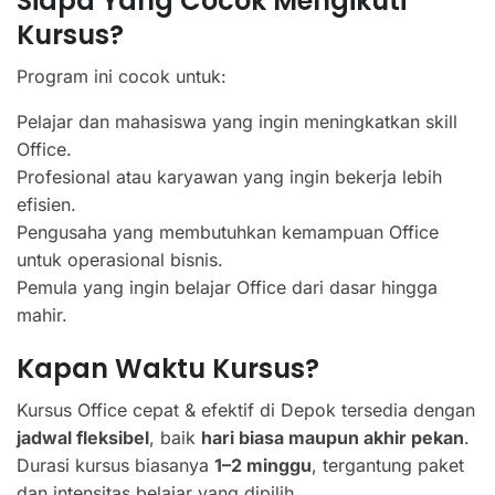
Siapa Yang Cocok Mengikuti
Kursus?
Program ini cocok untuk:
Pelajar dan mahasiswa yang ingin meningkatkan skill
Office.
Profesional atau karyawan yang ingin bekerja lebih
efisien.
Pengusaha yang membutuhkan kemampuan Office
untuk operasional bisnis.
Pemula yang ingin belajar Office dari dasar hingga
mahir.
Kapan Waktu Kursus?
Kursus Office cepat & efektif di Depok tersedia dengan
jadwal fleksibel
, baik
hari biasa maupun akhir pekan
.
Durasi kursus biasanya
1–2 minggu
, tergantung paket
dan intensitas belajar yang dipilih.