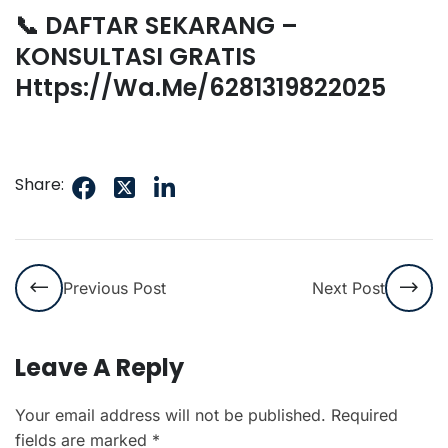
📞 DAFTAR SEKARANG –
KONSULTASI GRATIS
Https://wa.me/6281319822025
Share:
Previous Post
Next Post
Leave A Reply
Your email address will not be published.
Required
fields are marked
*