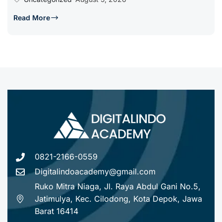
Read More
0821-2166-0559
Digitalindoacademy@gmail.com
Ruko Mitra Niaga, Jl. Raya Abdul Gani No.5,
Jatimulya, Kec. Cilodong, Kota Depok, Jawa
Barat 16414