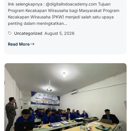
link selengkapnya : @digitalindoacademy.com Tujuan
Program Kecakapan Wirausaha bagi Masyarakat Program
Kecakapan Wirausaha (PKW) menjadi salah satu upaya
penting dalam meningkatkan...
Uncategorized
August 5, 2026
Read More