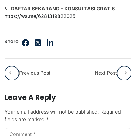
📞
DAFTAR SEKARANG – KONSULTASI GRATIS
https://wa.me/6281319822025
Share:
Previous Post
Next Post
Leave A Reply
Your email address will not be published.
Required
fields are marked
*