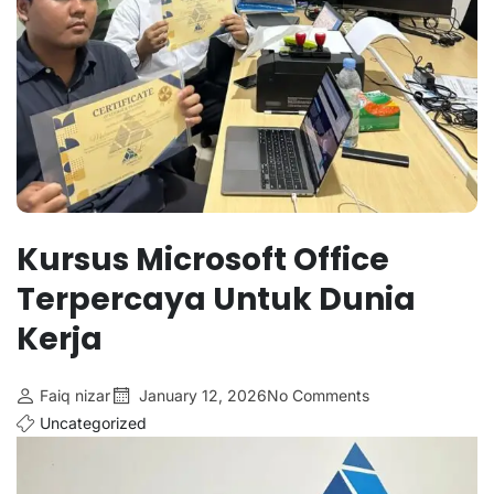
Kursus Microsoft Office
Terpercaya Untuk Dunia
Kerja
Faiq nizar
January 12, 2026
No Comments
Uncategorized