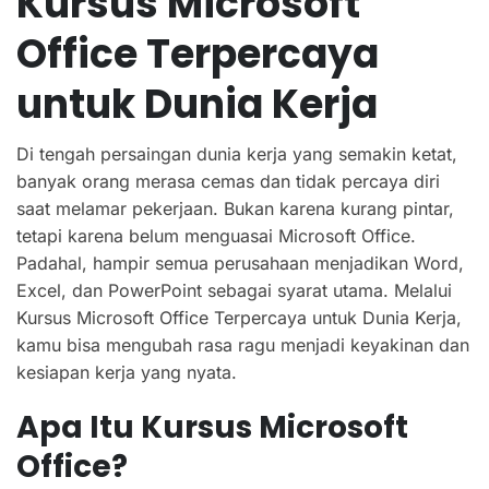
Kursus Microsoft
Office Terpercaya
untuk Dunia Kerja
Di tengah persaingan dunia kerja yang semakin ketat,
banyak orang merasa cemas dan tidak percaya diri
saat melamar pekerjaan. Bukan karena kurang pintar,
tetapi karena belum menguasai Microsoft Office.
Padahal, hampir semua perusahaan menjadikan Word,
Excel, dan PowerPoint sebagai syarat utama. Melalui
Kursus Microsoft Office Terpercaya untuk Dunia Kerja,
kamu bisa mengubah rasa ragu menjadi keyakinan dan
kesiapan kerja yang nyata.
Apa Itu Kursus Microsoft
Office?