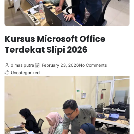
Kursus Microsoft Office
Terdekat Slipi 2026
dimas putra
February 23, 2026
No Comments
Uncategorized