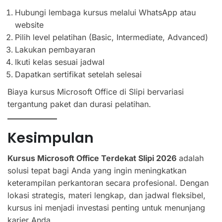
Hubungi lembaga kursus melalui WhatsApp atau
website
Pilih level pelatihan (Basic, Intermediate, Advanced)
Lakukan pembayaran
Ikuti kelas sesuai jadwal
Dapatkan sertifikat setelah selesai
Biaya kursus Microsoft Office di Slipi bervariasi
tergantung paket dan durasi pelatihan.
Kesimpulan
Kursus Microsoft Office Terdekat Slipi 2026
adalah
solusi tepat bagi Anda yang ingin meningkatkan
keterampilan perkantoran secara profesional. Dengan
lokasi strategis, materi lengkap, dan jadwal fleksibel,
kursus ini menjadi investasi penting untuk menunjang
karier Anda.