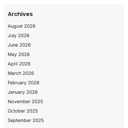
Archives
August 2026
July 2026
June 2026
May 2026
April 2026
March 2026
February 2026
January 2026
November 2025
October 2025
September 2025