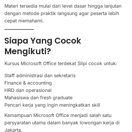
Materi tersedia mulai dari level dasar hingga lanjutan
dengan metode praktik langsung agar peserta lebih
cepat memahami.
Siapa Yang Cocok
Mengikuti?
Kursus Microsoft Office terdekat Slipi cocok untuk:
Staff administrasi dan sekretaris
Finance & accounting
HRD dan operasional
Mahasiswa dan fresh graduate
Pencari kerja yang ingin meningkatkan skill
Kemampuan Microsoft Office menjadi salah satu
persyaratan utama dalam banyak lowongan kerja di
Jakarta.