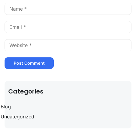
Categories
Blog
Uncategorized