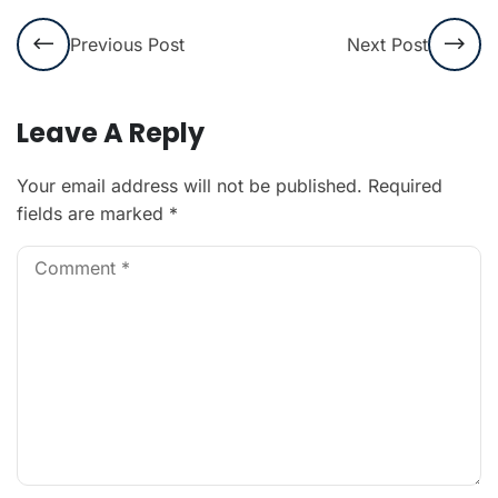
Previous Post
Next Post
Leave A Reply
Your email address will not be published.
Required
fields are marked
*