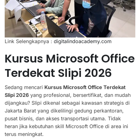
Link Selengkapnya :
digitalindoacademy.com
Kursus Microsoft Office
Terdekat Slipi 2026
Sedang mencari
Kursus Microsoft Office Terdekat
Slipi 2026
yang profesional, bersertifikat, dan mudah
dijangkau? Slipi dikenal sebagai kawasan strategis di
Jakarta Barat yang dikelilingi gedung perkantoran,
pusat bisnis, dan akses transportasi utama. Tidak
heran jika kebutuhan skill Microsoft Office di area ini
terus meningkat.