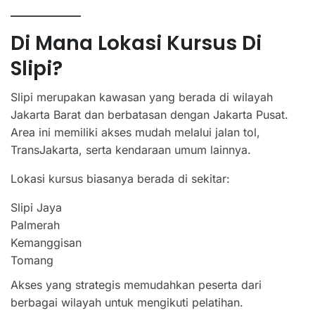
Di Mana Lokasi Kursus Di
Slipi?
Slipi merupakan kawasan yang berada di wilayah
Jakarta Barat dan berbatasan dengan Jakarta Pusat.
Area ini memiliki akses mudah melalui jalan tol,
TransJakarta, serta kendaraan umum lainnya.
Lokasi kursus biasanya berada di sekitar:
Slipi Jaya
Palmerah
Kemanggisan
Tomang
Akses yang strategis memudahkan peserta dari
berbagai wilayah untuk mengikuti pelatihan.