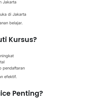
h Jakarta
uka di Jakarta
nan belajar.
ti Kursus?
eningkat
tal
o pendaftaran
 efektif.
ice Penting?