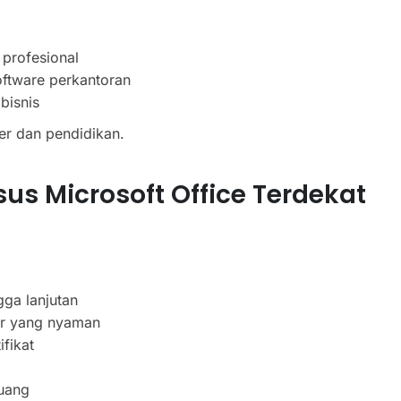
profesional
ftware perkantoran
bisnis
ier dan pendidikan.
s Microsoft Office Terdekat
gga lanjutan
ar yang nyaman
fikat
uang