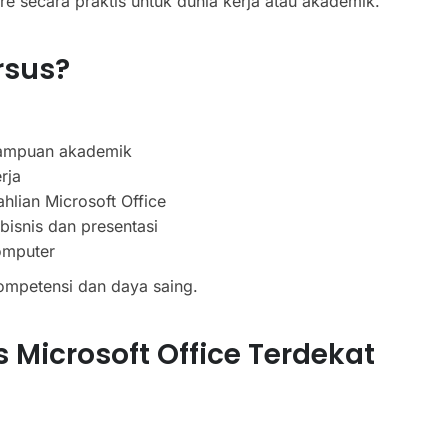
e secara praktis untuk dunia kerja atau akademik.
rsus?
mampuan akademik
rja
hlian Microsoft Office
isnis dan presentasi
omputer
ompetensi dan daya saing.
 Microsoft Office Terdekat