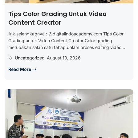
Tips Color Grading Untuk Video
Content Creator
link selengkapnya : @digitalindoacademy.com Tips Color
Grading untuk Video Content Creator Color grading
merupakan salah satu tahap dalam proses editing video...
Uncategorized
August 10, 2026
Read More