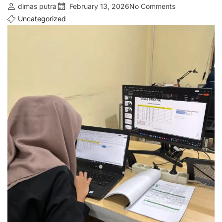
dimas putra
February 13, 2026
No Comments
Uncategorized