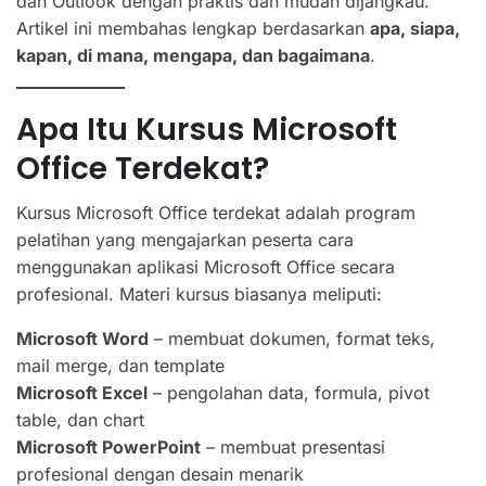
dan Outlook dengan praktis dan mudah dijangkau.
Artikel ini membahas lengkap berdasarkan
apa, siapa,
kapan, di mana, mengapa, dan bagaimana
.
Apa Itu Kursus Microsoft
Office Terdekat?
Kursus Microsoft Office terdekat adalah program
pelatihan yang mengajarkan peserta cara
menggunakan aplikasi Microsoft Office secara
profesional. Materi kursus biasanya meliputi:
Microsoft Word
– membuat dokumen, format teks,
mail merge, dan template
Microsoft Excel
– pengolahan data, formula, pivot
table, dan chart
Microsoft PowerPoint
– membuat presentasi
profesional dengan desain menarik