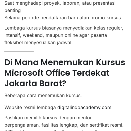
Saat menghadapi proyek, laporan, atau presentasi
penting
Selama periode pendaftaran baru atau promo kursus
Lembaga kursus biasanya menyediakan kelas reguler,
intensif, weekend, maupun online agar peserta
fleksibel menyesuaikan jadwal.
Di Mana Menemukan Kursus
Microsoft Office Terdekat
Jakarta Barat?
Beberapa cara menemukan kursus:
Website resmi lembaga
digitalindoacademy.com
Pastikan memilih kursus dengan mentor
berpengalaman, fasilitas lengkap, dan sertifikat resmi.