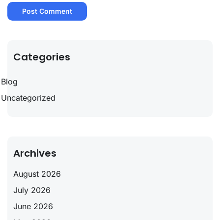
Categories
Blog
Uncategorized
Archives
August 2026
July 2026
June 2026