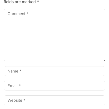
fields are marked
*