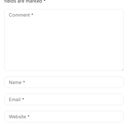
fields are marked
*