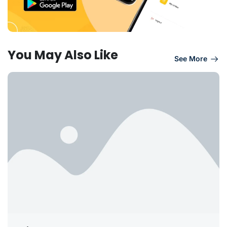
You May Also Like
See More