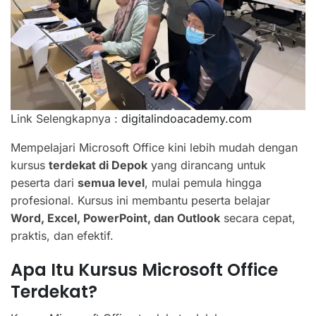
Link Selengkapnya :
digitalindoacademy.com
Mempelajari Microsoft Office kini lebih mudah dengan
kursus
terdekat di Depok
yang dirancang untuk
peserta dari
semua level
, mulai pemula hingga
profesional. Kursus ini membantu peserta belajar
Word, Excel, PowerPoint, dan Outlook
secara cepat,
praktis, dan efektif.
Apa Itu Kursus Microsoft Office
Terdekat?