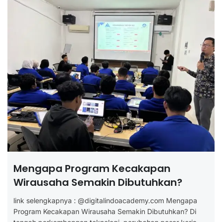
Mengapa Program Kecakapan
Wirausaha Semakin Dibutuhkan?
link selengkapnya : @digitalindoacademy.com Mengapa
Program Kecakapan Wirausaha Semakin Dibutuhkan? Di