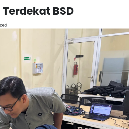
e Terdekat BSD
ized