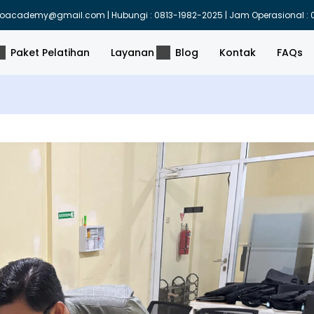
indoacademy@gmail.com | Hubungi : 0813-1982-2025 | Jam Operasional : 0
Paket Pelatihan
Layanan
Blog
Kontak
FAQs