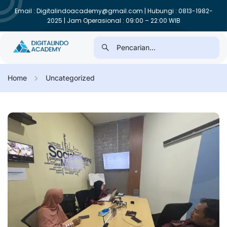
Email : Digitalindoacademy@gmail.com | Hubungi : 0813-1982-
2025 | Jam Operasional : 09:00 – 22:00 WIB
Home
Uncategorized