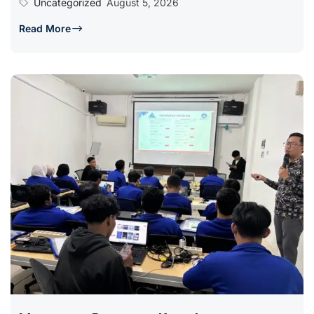
Uncategorized
August 5, 2026
Read More