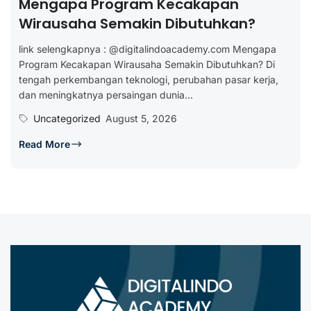
Mengapa Program Kecakapan
Wirausaha Semakin Dibutuhkan?
link selengkapnya : @digitalindoacademy.com Mengapa
Program Kecakapan Wirausaha Semakin Dibutuhkan? Di
tengah perkembangan teknologi, perubahan pasar kerja,
dan meningkatnya persaingan dunia...
Uncategorized
August 5, 2026
Read More