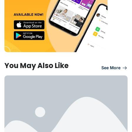
You May Also Like
See More