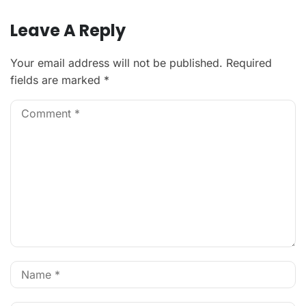
Leave A Reply
Your email address will not be published.
Required
fields are marked
*