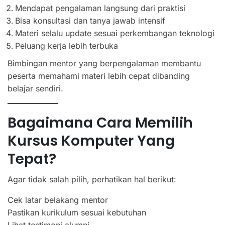
Mendapat pengalaman langsung dari praktisi
Bisa konsultasi dan tanya jawab intensif
Materi selalu update sesuai perkembangan teknologi
Peluang kerja lebih terbuka
Bimbingan mentor yang berpengalaman membantu
peserta memahami materi lebih cepat dibanding
belajar sendiri.
Bagaimana Cara Memilih
Kursus Komputer Yang
Tepat?
Agar tidak salah pilih, perhatikan hal berikut:
Cek latar belakang mentor
Pastikan kurikulum sesuai kebutuhan