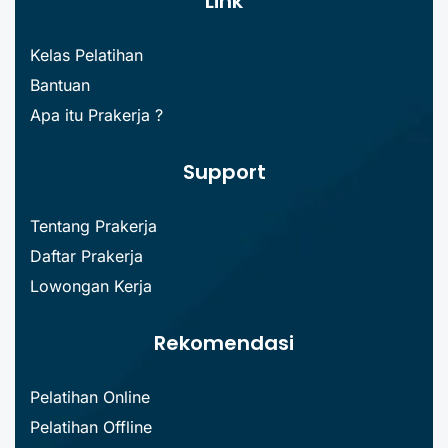
Link
Kelas Pelatihan
Bantuan
Apa itu Prakerja ?
Support
Tentang Prakerja
Daftar Prakerja
Lowongan Kerja
Rekomendasi
Pelatihan Online
Pelatihan Offline