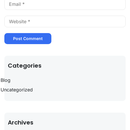
Categories
Blog
Uncategorized
Archives