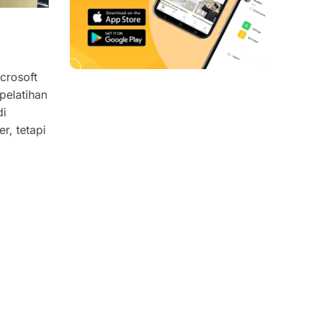
crosoft
pelatihan
di
r, tetapi