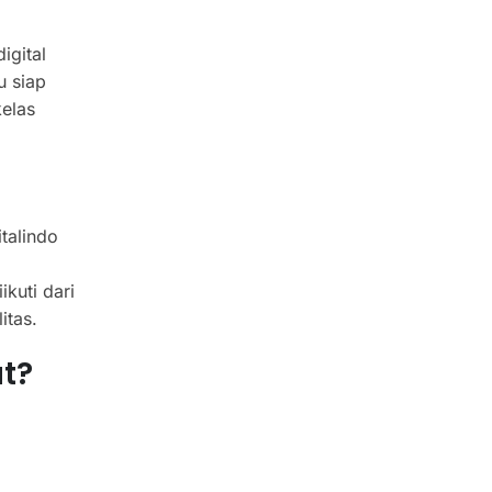
igital
u siap
elas
talindo
kuti dari
itas.
t?