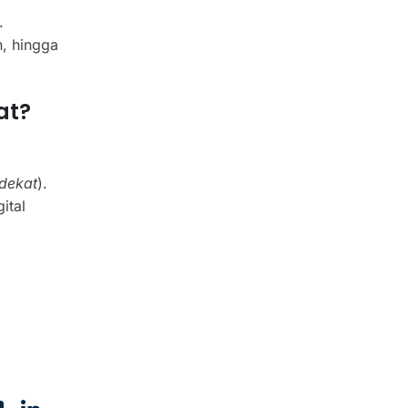
.
, hingga
at?
rdekat
).
ital