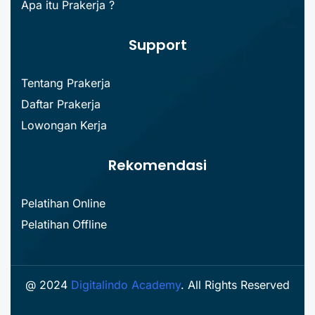
Apa itu Prakerja ?
Support
Tentang Prakerja
Daftar Prakerja
Lowongan Kerja
Rekomendasi
Pelatihan Online
Pelatihan Offline
@ 2024
Digitalindo Academy
. All Rights Reserved