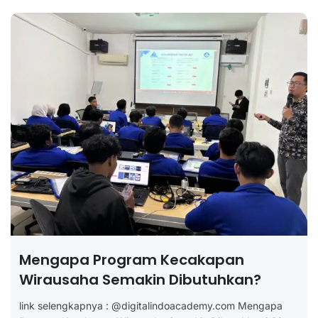
Mengapa Program Kecakapan
Wirausaha Semakin Dibutuhkan?
link selengkapnya : @digitalindoacademy.com Mengapa