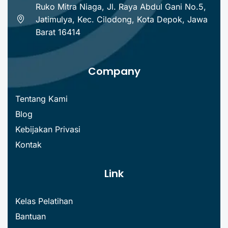
Ruko Mitra Niaga, Jl. Raya Abdul Gani No.5,
Jatimulya, Kec. Cilodong, Kota Depok, Jawa
Barat 16414
Company
Tentang Kami
Blog
Kebijakan Privasi
Kontak
Link
Kelas Pelatihan
Bantuan