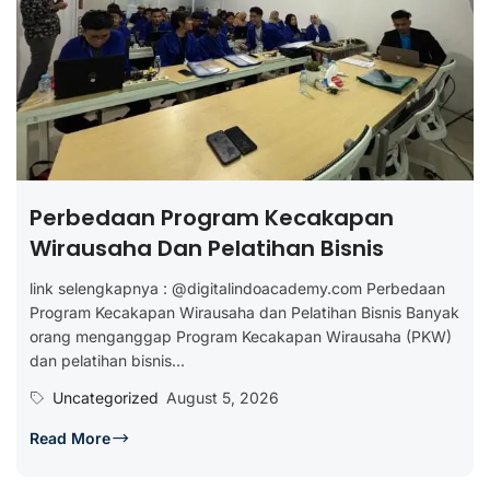
Perbedaan Program Kecakapan
Wirausaha Dan Pelatihan Bisnis
link selengkapnya : @digitalindoacademy.com Perbedaan
Program Kecakapan Wirausaha dan Pelatihan Bisnis Banyak
orang menganggap Program Kecakapan Wirausaha (PKW)
dan pelatihan bisnis...
Uncategorized
August 5, 2026
Read More