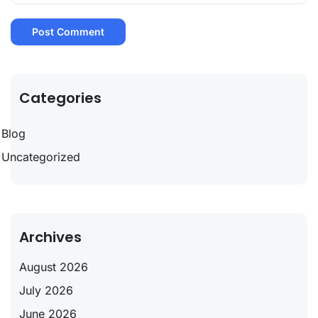
Categories
Blog
Uncategorized
Archives
August 2026
July 2026
June 2026