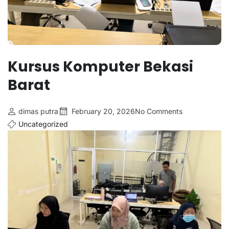
Kursus Komputer Bekasi
Barat
dimas putra
February 20, 2026
No Comments
Uncategorized