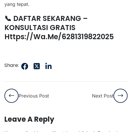
yang tepat.
📞 DAFTAR SEKARANG –
KONSULTASI GRATIS
Https://wa.me/6281319822025
Share:
Previous Post
Next Post
Leave A Reply