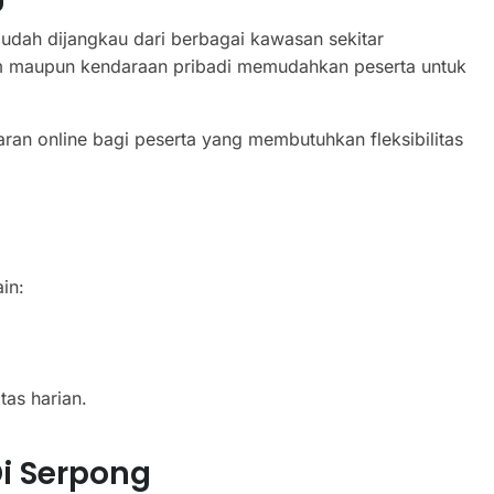
mudah dijangkau dari berbagai kawasan sekitar
m maupun kendaraan pribadi memudahkan peserta untuk
aran online bagi peserta yang membutuhkan fleksibilitas
in:
tas harian.
Di Serpong