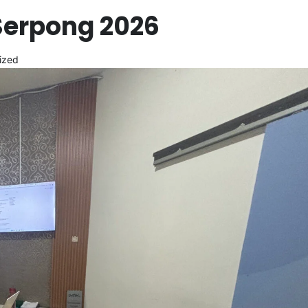
Serpong 2026
ized