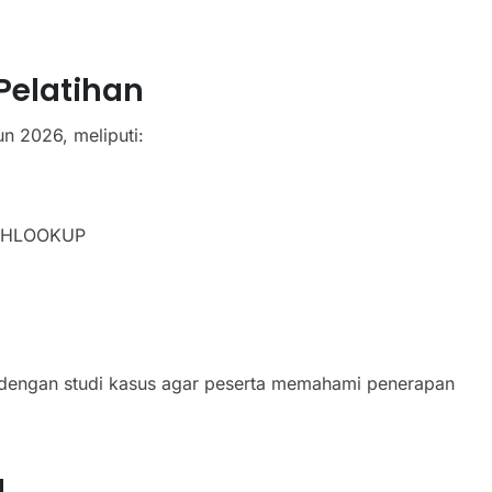
Pelatihan
un 2026, meliputi:
P, HLOOKUP
 dengan studi kasus agar peserta memahami penerapan
g