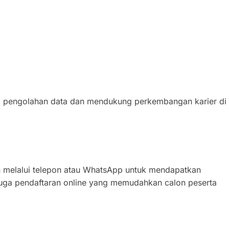
i pengolahan data dan mendukung perkembangan karier di
 melalui telepon atau WhatsApp untuk mendapatkan
juga pendaftaran online yang memudahkan calon peserta