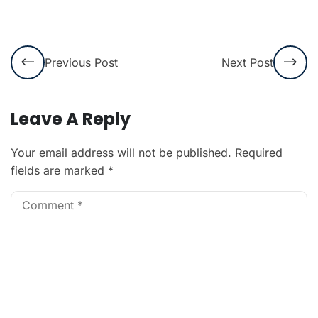
Previous Post
Next Post
Leave A Reply
Your email address will not be published.
Required
fields are marked
*