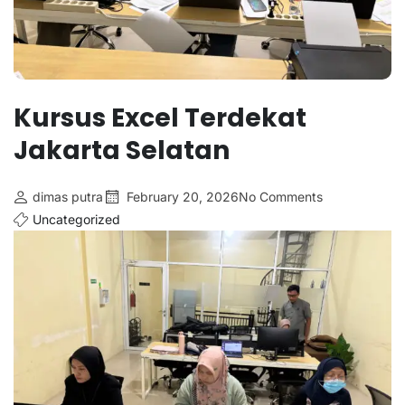
Kursus Excel Terdekat
Jakarta Selatan
dimas putra
February 20, 2026
No Comments
Uncategorized