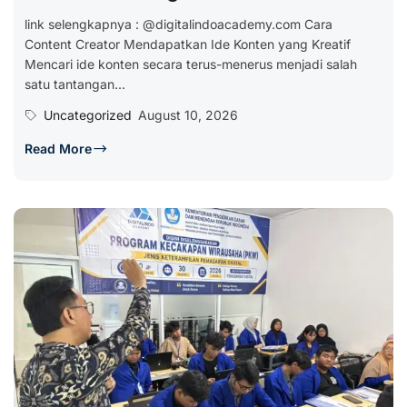
link selengkapnya : @digitalindoacademy.com Cara
Content Creator Mendapatkan Ide Konten yang Kreatif
Mencari ide konten secara terus-menerus menjadi salah
satu tantangan...
Uncategorized
August 10, 2026
Read More