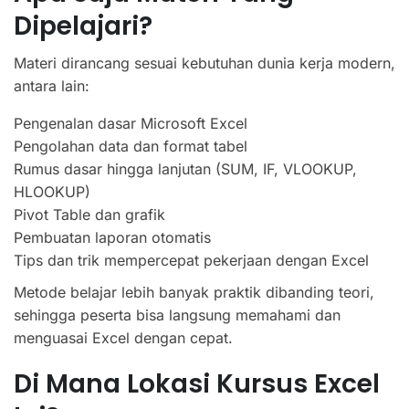
Dipelajari?
Materi dirancang sesuai kebutuhan dunia kerja modern,
antara lain:
Pengenalan dasar Microsoft Excel
Pengolahan data dan format tabel
Rumus dasar hingga lanjutan (SUM, IF, VLOOKUP,
HLOOKUP)
Pivot Table dan grafik
Pembuatan laporan otomatis
Tips dan trik mempercepat pekerjaan dengan Excel
Metode belajar lebih banyak praktik dibanding teori,
sehingga peserta bisa langsung memahami dan
menguasai Excel dengan cepat.
Di Mana Lokasi Kursus Excel