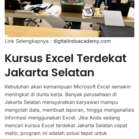
Link Selengkapnya :
digitalindoacademy.com
Kursus Excel Terdekat
Jakarta Selatan
Kebutuhan akan kemampuan Microsoft Excel semakin
meningkat di dunia kerja. Banyak perusahaan di
Jakarta Selatan mensyaratkan karyawan mampu
mengolah data, membuat laporan, hingga menganalisis
informasi menggunakan Excel. Jika Anda sedang
mencari kursus Excel terdekat Jakarta Selatan cepat
mahir, program ini adalah solusi tepat untuk