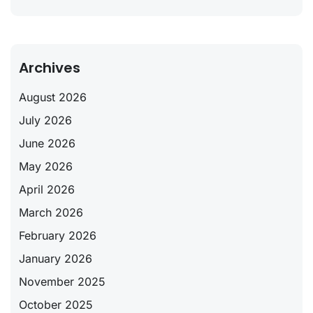
Archives
August 2026
July 2026
June 2026
May 2026
April 2026
March 2026
February 2026
January 2026
November 2025
October 2025