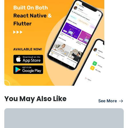
You May Also Like
See More