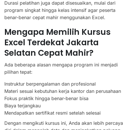
Durasi pelatihan juga dapat disesuaikan, mulai dari
program singkat hingga kelas intensif agar peserta
benar-benar cepat mahir menggunakan Excel.
Mengapa Memilih Kursus
Excel Terdekat Jakarta
Selatan Cepat Mahir?
Ada beberapa alasan mengapa program ini menjadi
pilihan tepat:
Instruktur berpengalaman dan profesional
Materi sesuai kebutuhan kerja kantor dan perusahaan
Fokus praktik hingga benar-benar bisa
Biaya terjangkau
Mendapatkan sertifikat resmi setelah selesai
Dengan mengikuti kursus ini, Anda akan lebih percaya