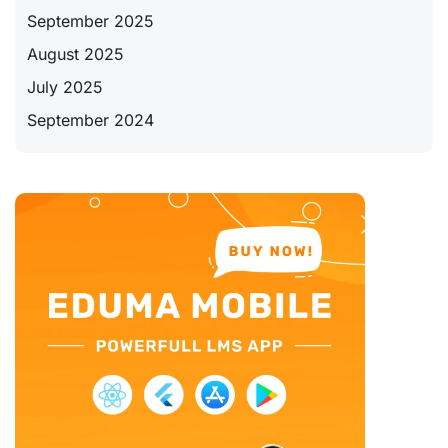
September 2025
August 2025
July 2025
September 2024