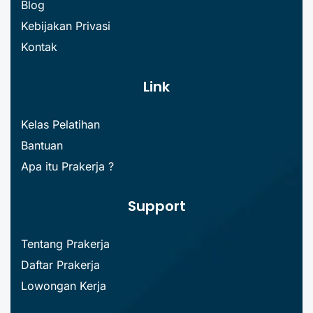
Blog
Kebijakan Privasi
Kontak
Link
Kelas Pelatihan
Bantuan
Apa itu Prakerja ?
Support
Tentang Prakerja
Daftar Prakerja
Lowongan Kerja