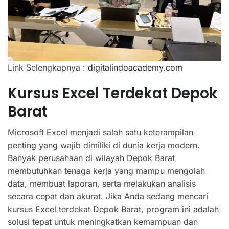
Link Selengkapnya :
digitalindoacademy.com
Kursus Excel Terdekat Depok
Barat
Microsoft Excel menjadi salah satu keterampilan
penting yang wajib dimiliki di dunia kerja modern.
Banyak perusahaan di wilayah Depok Barat
membutuhkan tenaga kerja yang mampu mengolah
data, membuat laporan, serta melakukan analisis
secara cepat dan akurat. Jika Anda sedang mencari
kursus Excel terdekat Depok Barat, program ini adalah
solusi tepat untuk meningkatkan kemampuan dan