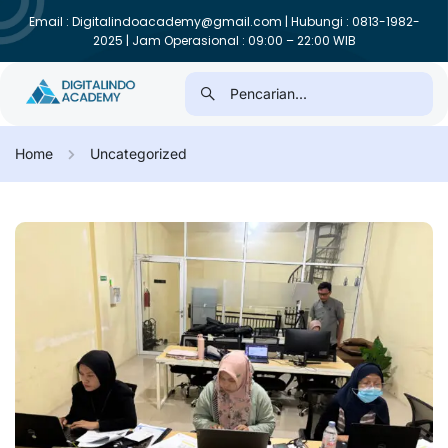
Email : Digitalindoacademy@gmail.com | Hubungi : 0813-1982-
2025 | Jam Operasional : 09:00 – 22:00 WIB
Home
Uncategorized