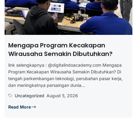
Mengapa Program Kecakapan
Wirausaha Semakin Dibutuhkan?
link selengkapnya : @digitalindoacademy.com Mengapa
Program Kecakapan Wirausaha Semakin Dibutuhkan? Di
tengah perkembangan teknologi, perubahan pasar kerja,
dan meningkatnya persaingan dunia...
Uncategorized
August 5, 2026
Read More