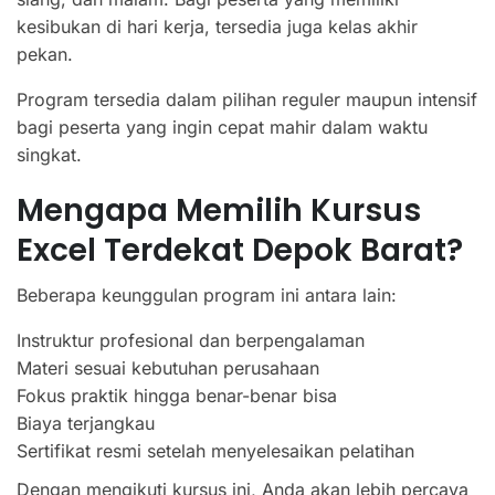
kesibukan di hari kerja, tersedia juga kelas akhir
pekan.
Program tersedia dalam pilihan reguler maupun intensif
bagi peserta yang ingin cepat mahir dalam waktu
singkat.
Mengapa Memilih Kursus
Excel Terdekat Depok Barat?
Beberapa keunggulan program ini antara lain:
Instruktur profesional dan berpengalaman
Materi sesuai kebutuhan perusahaan
Fokus praktik hingga benar-benar bisa
Biaya terjangkau
Sertifikat resmi setelah menyelesaikan pelatihan
Dengan mengikuti kursus ini, Anda akan lebih percaya