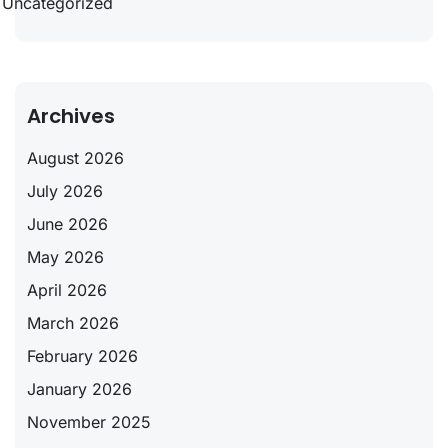
Uncategorized
Archives
August 2026
July 2026
June 2026
May 2026
April 2026
March 2026
February 2026
January 2026
November 2025