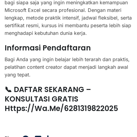
bagi siapa saja yang ingin meningkatkan kemampuan
Microsoft Excel secara profesional. Dengan materi
lengkap, metode praktik intensif, jadwal fleksibel, serta
sertifikat resmi, kursus ini membantu peserta lebih siap
menghadapi kebutuhan dunia kerja.
Informasi Pendaftaran
Bagi Anda yang ingin belajar lebih terarah dan praktis,
pelatihan content creator dapat menjadi langkah awal
yang tepat.
📞 DAFTAR SEKARANG –
KONSULTASI GRATIS
Https://wa.me/6281319822025