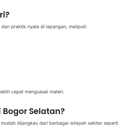
ri?
dan praktik nyata di lapangan, meliputi:
ebih cepat menguasai materi.
i Bogor Selatan?
 mudah dijangkau dari berbagai wilayah sekitar seperti