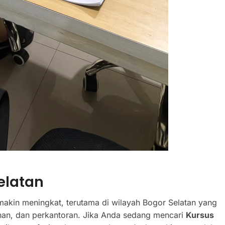
elatan
akin meningkat, terutama di wilayah Bogor Selatan yang
an, dan perkantoran. Jika Anda sedang mencari
Kursus