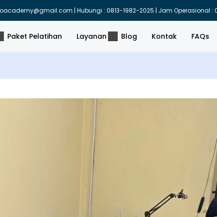
indoacademy@gmail.com | Hubungi : 0813-1982-2025 | Jam Operasional : 0
Paket Pelatihan
Layanan
Blog
Kontak
FAQs