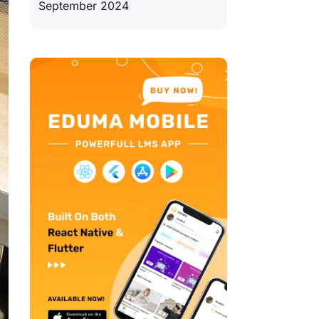
September 2024