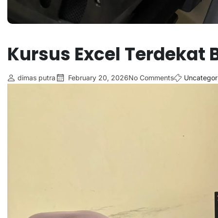
Kursus Excel Terdekat 
dimas putra
February 20, 2026
No Comments
Uncategor