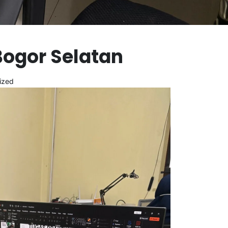
Bogor Selatan
ized