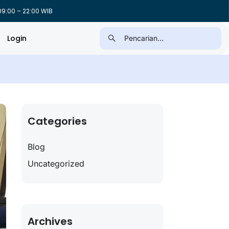
9:00 – 22:00 WIB
Login
Categories
Blog
Uncategorized
Archives