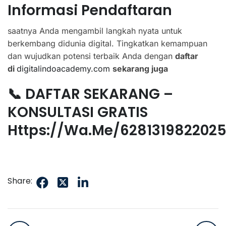
Informasi Pendaftaran
saatnya Anda mengambil langkah nyata untuk
berkembang didunia digital. Tingkatkan kemampuan
dan wujudkan potensi terbaik Anda dengan
daftar
di
digitalindoacademy.com
sekarang juga
📞 DAFTAR SEKARANG –
KONSULTASI GRATIS
Https://wa.me/628131982202
Share: