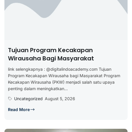
Tujuan Program Kecakapan
Wirausaha Bagi Masyarakat
link selengkapnya : @digitalindoacademy.com Tujuan
Program Kecakapan Wirausaha bagi Masyarakat Program
Kecakapan Wirausaha (PKW) menjadi salah satu upaya
penting dalam meningkatkan...
Uncategorized
August 5, 2026
Read More