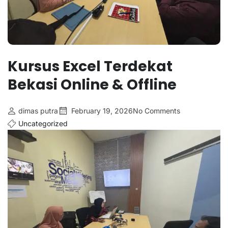
Kursus Excel Terdekat
Bekasi Online & Offline
dimas putra
February 19, 2026
No Comments
Uncategorized