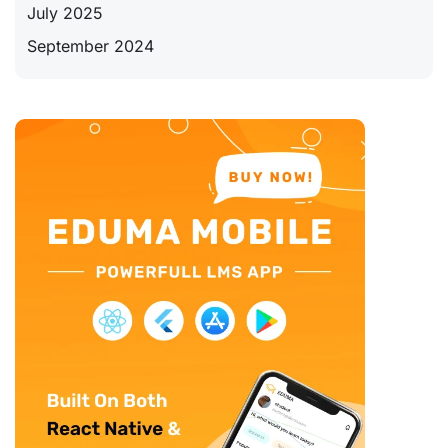
July 2025
September 2024