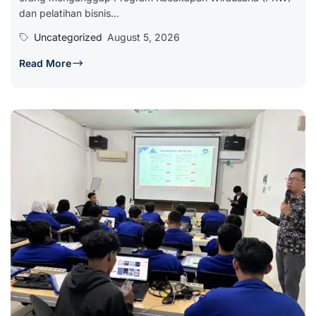
dan pelatihan bisnis...
Uncategorized
August 5, 2026
Read More