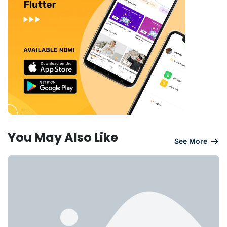
You May Also Like
See More