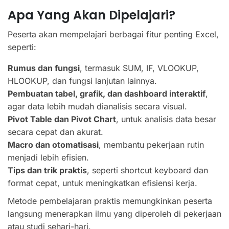
Apa Yang Akan Dipelajari?
Peserta akan mempelajari berbagai fitur penting Excel,
seperti:
Rumus dan fungsi
, termasuk SUM, IF, VLOOKUP,
HLOOKUP, dan fungsi lanjutan lainnya.
Pembuatan tabel, grafik, dan dashboard interaktif
,
agar data lebih mudah dianalisis secara visual.
Pivot Table dan Pivot Chart
, untuk analisis data besar
secara cepat dan akurat.
Macro dan otomatisasi
, membantu pekerjaan rutin
menjadi lebih efisien.
Tips dan trik praktis
, seperti shortcut keyboard dan
format cepat, untuk meningkatkan efisiensi kerja.
Metode pembelajaran praktis memungkinkan peserta
langsung menerapkan ilmu yang diperoleh di pekerjaan
atau studi sehari-hari.