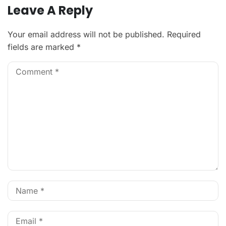
Leave A Reply
Your email address will not be published.
Required
fields are marked
*