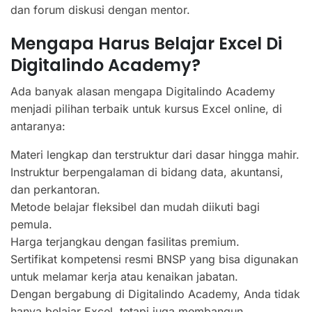
dan forum diskusi dengan mentor.
Mengapa Harus Belajar Excel Di
Digitalindo Academy?
Ada banyak alasan mengapa Digitalindo Academy
menjadi pilihan terbaik untuk kursus Excel online, di
antaranya:
Materi lengkap dan terstruktur dari dasar hingga mahir.
Instruktur berpengalaman di bidang data, akuntansi,
dan perkantoran.
Metode belajar fleksibel dan mudah diikuti bagi
pemula.
Harga terjangkau dengan fasilitas premium.
Sertifikat kompetensi resmi BNSP yang bisa digunakan
untuk melamar kerja atau kenaikan jabatan.
Dengan bergabung di Digitalindo Academy, Anda tidak
hanya belajar Excel, tetapi juga membangun