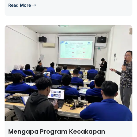
Read More
Mengapa Program Kecakapan