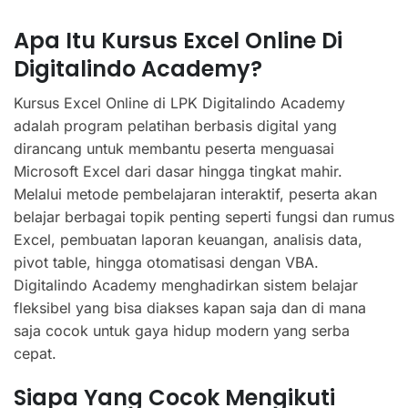
Apa Itu Kursus Excel Online Di
Digitalindo Academy?
Kursus Excel Online di LPK Digitalindo Academy
adalah program pelatihan berbasis digital yang
dirancang untuk membantu peserta menguasai
Microsoft Excel dari dasar hingga tingkat mahir.
Melalui metode pembelajaran interaktif, peserta akan
belajar berbagai topik penting seperti fungsi dan rumus
Excel, pembuatan laporan keuangan, analisis data,
pivot table, hingga otomatisasi dengan VBA.
Digitalindo Academy menghadirkan sistem belajar
fleksibel yang bisa diakses kapan saja dan di mana
saja cocok untuk gaya hidup modern yang serba
cepat.
Siapa Yang Cocok Mengikuti