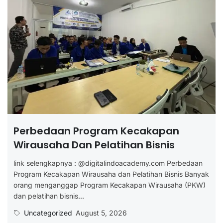
Perbedaan Program Kecakapan
Wirausaha Dan Pelatihan Bisnis
link selengkapnya : @digitalindoacademy.com Perbedaan
Program Kecakapan Wirausaha dan Pelatihan Bisnis Banyak
orang menganggap Program Kecakapan Wirausaha (PKW)
dan pelatihan bisnis...
Uncategorized
August 5, 2026