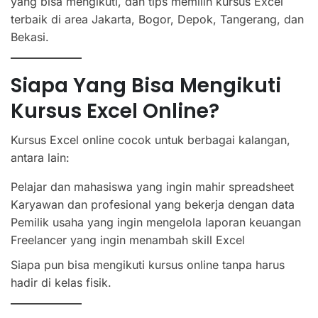
yang bisa mengikuti, dan tips memilih kursus Excel
terbaik di area Jakarta, Bogor, Depok, Tangerang, dan
Bekasi.
Siapa Yang Bisa Mengikuti
Kursus Excel Online?
Kursus Excel online cocok untuk berbagai kalangan,
antara lain:
Pelajar dan mahasiswa yang ingin mahir spreadsheet
Karyawan dan profesional yang bekerja dengan data
Pemilik usaha yang ingin mengelola laporan keuangan
Freelancer yang ingin menambah skill Excel
Siapa pun bisa mengikuti kursus online tanpa harus
hadir di kelas fisik.