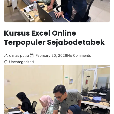
Kursus Excel Online
Terpopuler Sejabodetabek
dimas putra
February 20, 2026
No Comments
Uncategorized