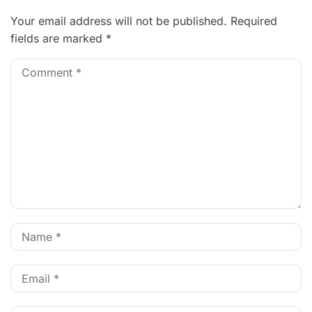
Your email address will not be published.
Required
fields are marked
*