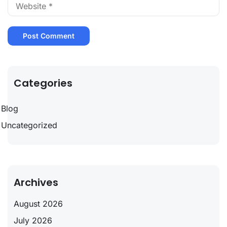
Categories
Blog
Uncategorized
Archives
August 2026
July 2026