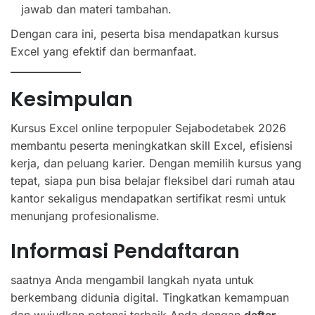
jawab dan materi tambahan.
Dengan cara ini, peserta bisa mendapatkan kursus
Excel yang efektif dan bermanfaat.
Kesimpulan
Kursus Excel online terpopuler Sejabodetabek 2026
membantu peserta meningkatkan skill Excel, efisiensi
kerja, dan peluang karier. Dengan memilih kursus yang
tepat, siapa pun bisa belajar fleksibel dari rumah atau
kantor sekaligus mendapatkan sertifikat resmi untuk
menunjang profesionalisme.
Informasi Pendaftaran
saatnya Anda mengambil langkah nyata untuk
berkembang didunia digital. Tingkatkan kemampuan