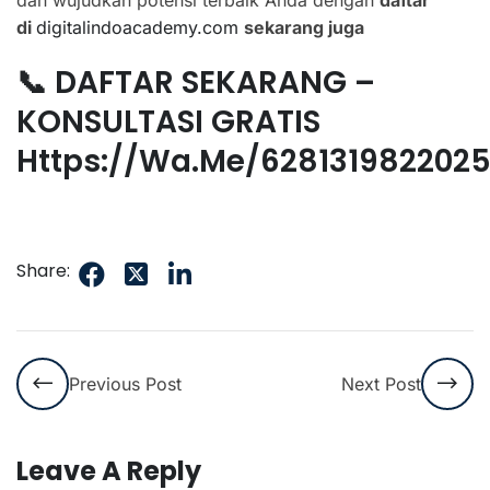
dan wujudkan potensi terbaik Anda dengan
daftar
di
digitalindoacademy.com
sekarang juga
📞 DAFTAR SEKARANG –
KONSULTASI GRATIS
Https://wa.me/628131982202
Share:
Previous Post
Next Post
Leave A Reply