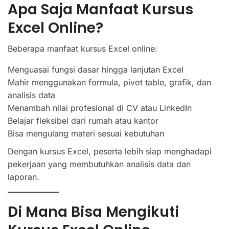
Apa Saja Manfaat Kursus
Excel Online?
Beberapa manfaat kursus Excel online:
Menguasai fungsi dasar hingga lanjutan Excel
Mahir menggunakan formula, pivot table, grafik, dan
analisis data
Menambah nilai profesional di CV atau LinkedIn
Belajar fleksibel dari rumah atau kantor
Bisa mengulang materi sesuai kebutuhan
Dengan kursus Excel, peserta lebih siap menghadapi
pekerjaan yang membutuhkan analisis data dan
laporan.
Di Mana Bisa Mengikuti