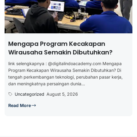
Mengapa Program Kecakapan
Wirausaha Semakin Dibutuhkan?
link selengkapnya : @digitalindoacademy.com Mengapa
Program Kecakapan Wirausaha Semakin Dibutuhkan? Di
tengah perkembangan teknologi, perubahan pasar kerja,
dan meningkatnya persaingan dunia...
Uncategorized
August 5, 2026
Read More