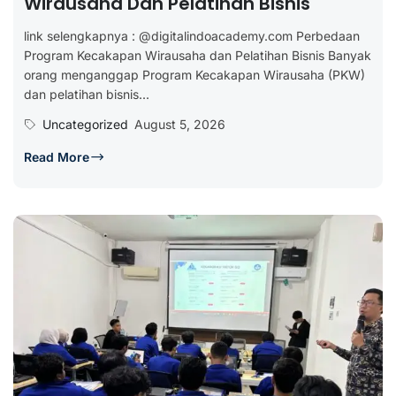
Wirausaha Dan Pelatihan Bisnis
link selengkapnya : @digitalindoacademy.com Perbedaan
Program Kecakapan Wirausaha dan Pelatihan Bisnis Banyak
orang menganggap Program Kecakapan Wirausaha (PKW)
dan pelatihan bisnis...
Uncategorized
August 5, 2026
Read More