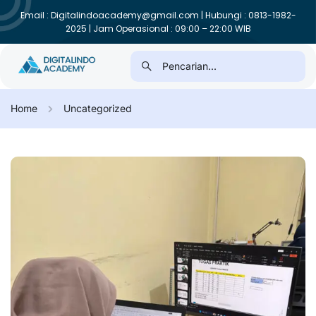
Email : Digitalindoacademy@gmail.com | Hubungi : 0813-1982-
2025 | Jam Operasional : 09:00 – 22:00 WIB
Home
Uncategorized