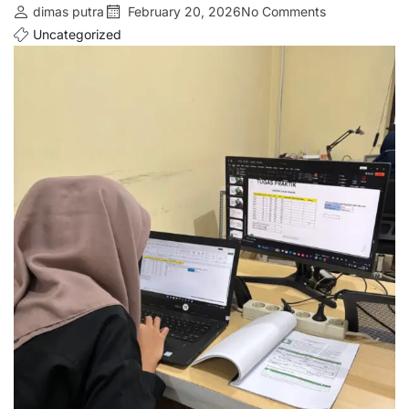
dimas putra
February 20, 2026
No Comments
Uncategorized