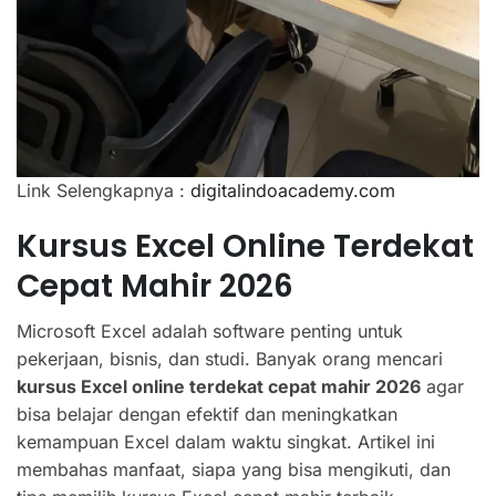
Link Selengkapnya :
digitalindoacademy.com
Kursus Excel Online Terdekat
Cepat Mahir 2026
Microsoft Excel adalah software penting untuk
pekerjaan, bisnis, dan studi. Banyak orang mencari
kursus Excel online terdekat cepat mahir 2026
agar
bisa belajar dengan efektif dan meningkatkan
kemampuan Excel dalam waktu singkat. Artikel ini
membahas manfaat, siapa yang bisa mengikuti, dan