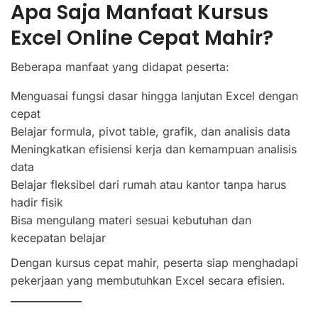
Apa Saja Manfaat Kursus
Excel Online Cepat Mahir?
Beberapa manfaat yang didapat peserta:
Menguasai fungsi dasar hingga lanjutan Excel dengan
cepat
Belajar formula, pivot table, grafik, dan analisis data
Meningkatkan efisiensi kerja dan kemampuan analisis
data
Belajar fleksibel dari rumah atau kantor tanpa harus
hadir fisik
Bisa mengulang materi sesuai kebutuhan dan
kecepatan belajar
Dengan kursus cepat mahir, peserta siap menghadapi
pekerjaan yang membutuhkan Excel secara efisien.