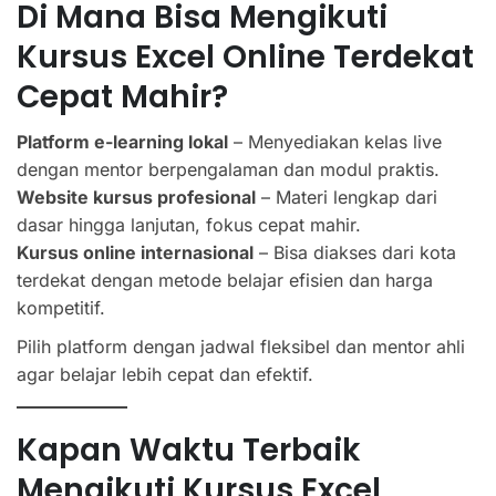
Di Mana Bisa Mengikuti
Kursus Excel Online Terdekat
Cepat Mahir?
Platform e-learning lokal
– Menyediakan kelas live
dengan mentor berpengalaman dan modul praktis.
Website kursus profesional
– Materi lengkap dari
dasar hingga lanjutan, fokus cepat mahir.
Kursus online internasional
– Bisa diakses dari kota
terdekat dengan metode belajar efisien dan harga
kompetitif.
Pilih platform dengan jadwal fleksibel dan mentor ahli
agar belajar lebih cepat dan efektif.
Kapan Waktu Terbaik
Mengikuti Kursus Excel