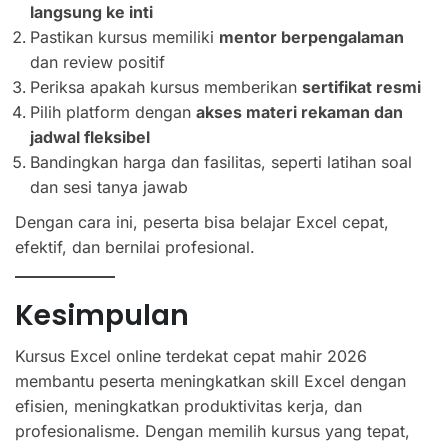
langsung ke inti
Pastikan kursus memiliki
mentor berpengalaman
dan review positif
Periksa apakah kursus memberikan
sertifikat resmi
Pilih platform dengan
akses materi rekaman dan
jadwal fleksibel
Bandingkan harga dan fasilitas, seperti latihan soal
dan sesi tanya jawab
Dengan cara ini, peserta bisa belajar Excel cepat,
efektif, dan bernilai profesional.
Kesimpulan
Kursus Excel online terdekat cepat mahir 2026
membantu peserta meningkatkan skill Excel dengan
efisien, meningkatkan produktivitas kerja, dan
profesionalisme. Dengan memilih kursus yang tepat,