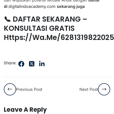
dan wujudkan potensi terbaik Anda dengan
daftar
di
digitalindoacademy.com
sekarang juga
📞 DAFTAR SEKARANG –
KONSULTASI GRATIS
Https://wa.me/628131982202
Share:
Previous Post
Next Post
Leave A Reply