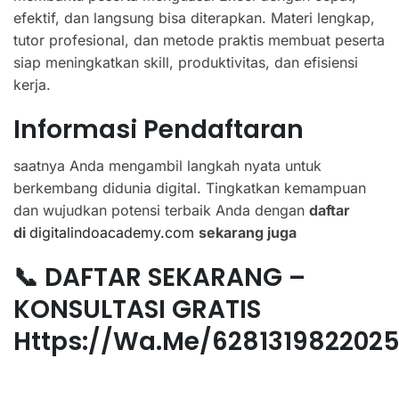
efektif, dan langsung bisa diterapkan. Materi lengkap,
tutor profesional, dan metode praktis membuat peserta
siap meningkatkan skill, produktivitas, dan efisiensi
kerja.
Informasi Pendaftaran
saatnya Anda mengambil langkah nyata untuk
berkembang didunia digital. Tingkatkan kemampuan
dan wujudkan potensi terbaik Anda dengan
daftar
di
digitalindoacademy.com
sekarang juga
📞 DAFTAR SEKARANG –
KONSULTASI GRATIS
Https://wa.me/628131982202