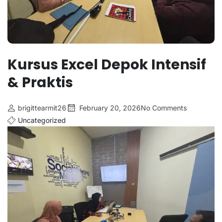
Kursus Excel Depok Intensif
& Praktis
brigittearmit26
February 20, 2026
No Comments
Uncategorized