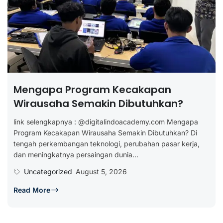
Mengapa Program Kecakapan
Wirausaha Semakin Dibutuhkan?
link selengkapnya : @digitalindoacademy.com Mengapa
Program Kecakapan Wirausaha Semakin Dibutuhkan? Di
tengah perkembangan teknologi, perubahan pasar kerja,
dan meningkatnya persaingan dunia...
Uncategorized
August 5, 2026
Read More