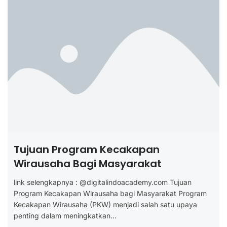
Tujuan Program Kecakapan
Wirausaha Bagi Masyarakat
link selengkapnya : @digitalindoacademy.com Tujuan
Program Kecakapan Wirausaha bagi Masyarakat Program
Kecakapan Wirausaha (PKW) menjadi salah satu upaya
penting dalam meningkatkan...