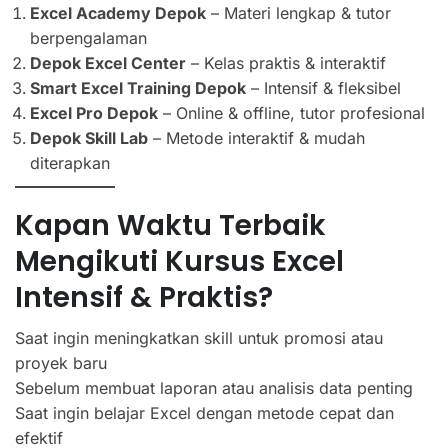
Excel Academy Depok
– Materi lengkap & tutor
berpengalaman
Depok Excel Center
– Kelas praktis & interaktif
Smart Excel Training Depok
– Intensif & fleksibel
Excel Pro Depok
– Online & offline, tutor profesional
Depok Skill Lab
– Metode interaktif & mudah
diterapkan
Kapan Waktu Terbaik
Mengikuti Kursus Excel
Intensif & Praktis?
Saat ingin meningkatkan skill untuk promosi atau
proyek baru
Sebelum membuat laporan atau analisis data penting
Saat ingin belajar Excel dengan metode cepat dan
efektif