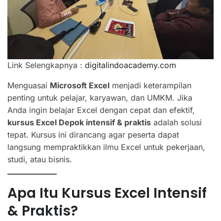
Link Selengkapnya :
digitalindoacademy.com
Menguasai
Microsoft Excel
menjadi keterampilan
penting untuk pelajar, karyawan, dan UMKM. Jika
Anda ingin belajar Excel dengan cepat dan efektif,
kursus Excel Depok intensif & praktis
adalah solusi
tepat. Kursus ini dirancang agar peserta dapat
langsung mempraktikkan ilmu Excel untuk pekerjaan,
studi, atau bisnis.
Apa Itu Kursus Excel Intensif
& Praktis?