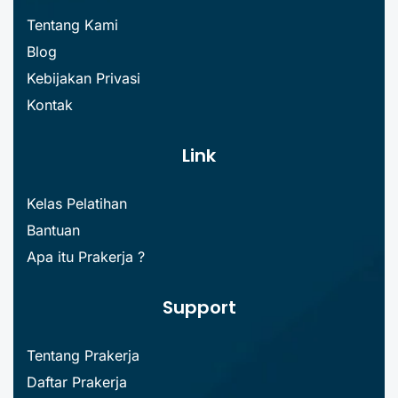
Tentang Kami
Blog
Kebijakan Privasi
Kontak
Link
Kelas Pelatihan
Bantuan
Apa itu Prakerja ?
Support
Tentang Prakerja
Daftar Prakerja