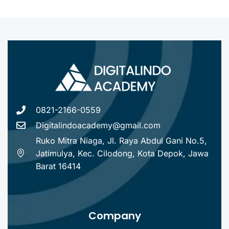
0821-2166-0559
Digitalindoacademy@gmail.com
Ruko Mitra Niaga, Jl. Raya Abdul Gani No.5,
Jatimulya, Kec. Cilodong, Kota Depok, Jawa
Barat 16414
Company