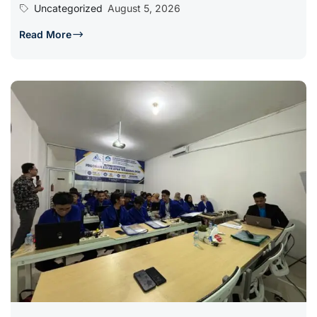
Uncategorized
August 5, 2026
Read More