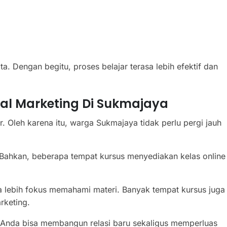
a. Dengan begitu, proses belajar terasa lebih efektif dan
tal Marketing Di Sukmajaya
. Oleh karena itu, warga Sukmajaya tidak perlu pergi jauh
n. Bahkan, beberapa tempat kursus menyediakan kelas online
a lebih fokus memahami materi. Banyak tempat kursus juga
rketing.
 Anda bisa membangun relasi baru sekaligus memperluas