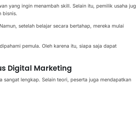
an yang ingin menambah skill. Selain itu, pemilik usaha ju
 bisnis.
amun, setelah belajar secara bertahap, mereka mulai
dipahami pemula. Oleh karena itu, siapa saja dapat
s Digital Marketing
 sangat lengkap. Selain teori, peserta juga mendapatkan