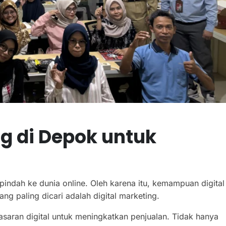
ng di Depok untuk
ndah ke dunia online. Oleh karena itu, kemampuan digital
g paling dicari adalah digital marketing.
aran digital untuk meningkatkan penjualan. Tidak hanya