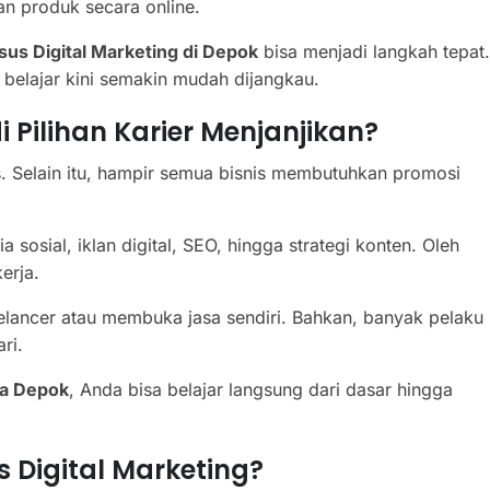
an produk secara online.
sus Digital Marketing di Depok
bisa menjadi langkah tepat.
belajar kini semakin mudah dijangkau.
 Pilihan Karier Menjanjikan?
as. Selain itu, hampir semua bisnis membutuhkan promosi
osial, iklan digital, SEO, hingga strategi konten. Oleh
erja.
eelancer atau membuka jasa sendiri. Bahkan, banyak pelaku
ri.
ya Depok
, Anda bisa belajar langsung dari dasar hingga
 Digital Marketing?