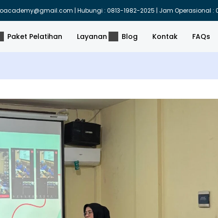
indoacademy@gmail.com | Hubungi : 0813-1982-2025 | Jam Operasional : 0
Paket Pelatihan
Layanan
Blog
Kontak
FAQs