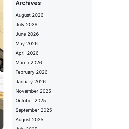
Archives
August 2026
July 2026
June 2026
May 2026
April 2026
March 2026
February 2026
January 2026
November 2025
October 2025
September 2025
August 2025