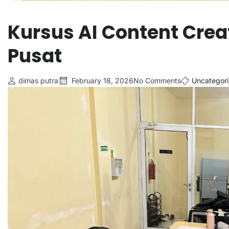
Kursus AI Content Crea
Pusat
dimas putra
February 18, 2026
No Comments
Uncategor