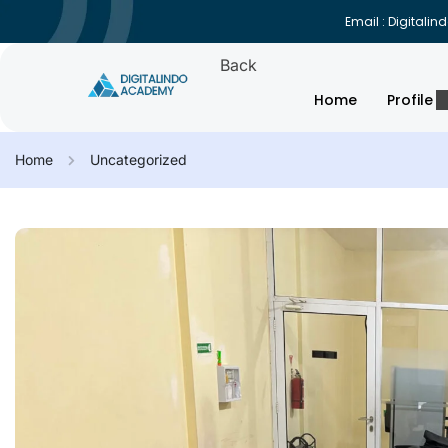
Email : Digital
Back
Home
Profile
Home
Uncategorized