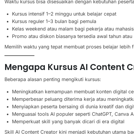
Waktu kursus bisa disesuaikan dengan kebutuhan peserta
Kursus intensif 1–2 minggu untuk belajar cepat
Kursus reguler 1–3 bulan bagi pemula
Kelas weekend atau malam bagi pekerja atau mahasi
Promo atau diskon biasanya tersedia awal tahun atau
Memilih waktu yang tepat membuat proses belajar lebih f
Mengapa Kursus AI Content Cr
Beberapa alasan penting mengikuti kursus:
Meningkatkan kemampuan membuat konten digital cep
Memperbesar peluang diterima kerja atau meningkatka
Menyiapkan peserta bersaing di dunia kreatif dan digi
Menguasai tools AI populer seperti ChatGPT, Canva A
Memperkuat skill yang banyak dicari di era digital
Skill AI Content Creator kini menjadi kebutuhan utama ba