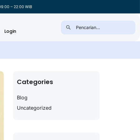
9:00 – 22:00 WIB
Login
Categories
Blog
Uncategorized