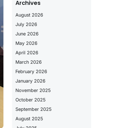
Archives
August 2026
July 2026
June 2026
May 2026
April 2026
March 2026
February 2026
January 2026
November 2025
October 2025
September 2025
August 2025