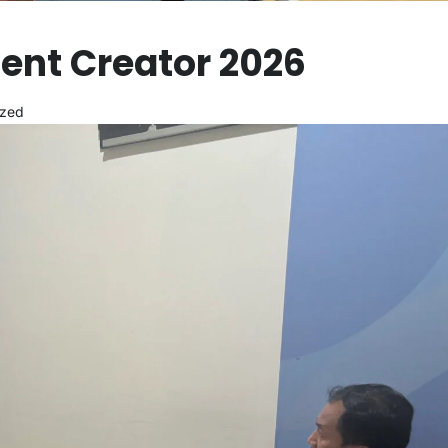
ent Creator 2026
ized