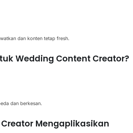
watkan dan konten tetap fresh.
ntuk Wedding Content Creator?
rbeda dan berkesan.
Creator Mengaplikasikan