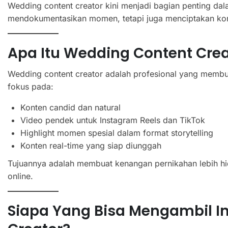
Wedding content creator kini menjadi bagian penting da
mendokumentasikan momen, tetapi juga menciptakan kont
Apa Itu Wedding Content Crea
Wedding content creator adalah profesional yang membu
fokus pada:
Konten candid dan natural
Video pendek untuk Instagram Reels dan TikTok
Highlight momen spesial dalam format storytelling
Konten real-time yang siap diunggah
Tujuannya adalah membuat kenangan pernikahan lebih hi
online.
Siapa Yang Bisa Mengambil In