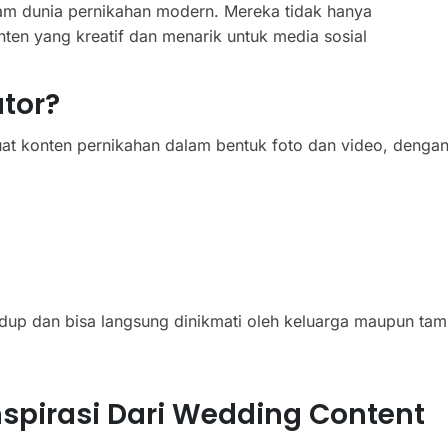
lam dunia pernikahan modern. Mereka tidak hanya
en yang kreatif dan menarik untuk media sosial
tor?
at konten pernikahan dalam bentuk foto dan video, denga
dup dan bisa langsung dinikmati oleh keluarga maupun tam
spirasi Dari Wedding Content