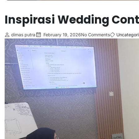
Inspirasi Wedding Cont
dimas putra
February 19, 2026
No Comments
Uncategor