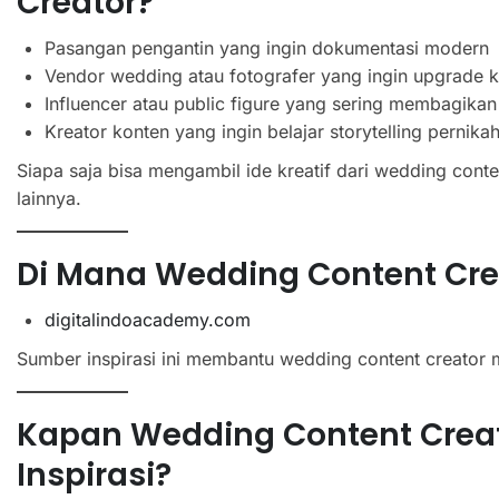
Creator?
Pasangan pengantin yang ingin dokumentasi modern
Vendor wedding atau fotografer yang ingin upgrade 
Influencer atau public figure yang sering membagik
Kreator konten yang ingin belajar storytelling pernika
Siapa saja bisa mengambil ide kreatif dari wedding con
lainnya.
Di Mana Wedding Content Cre
digitalindoacademy.com
Sumber inspirasi ini membantu wedding content creator m
Kapan Wedding Content Crea
Inspirasi?