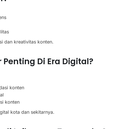
ens
itas
i dan kreativitas konten.
enting Di Era Digital?
asi konten
al
si konten
ital kota dan sekitarnya.