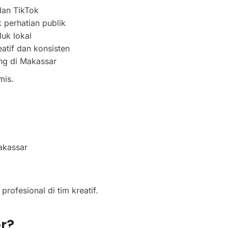
 dan TikTok
 perhatian publik
uk lokal
atif dan konsisten
ng di Makassar
mis.
akassar
rofesional di tim kreatif.
r?