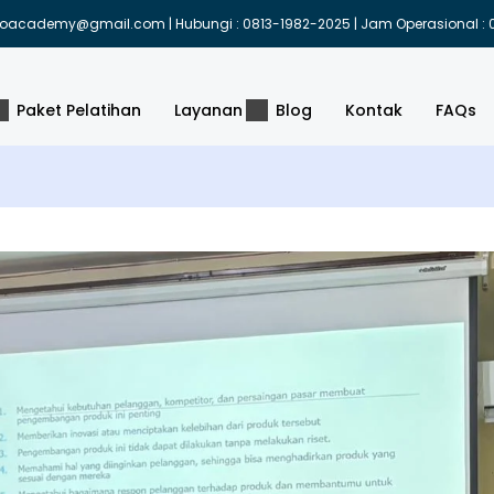
indoacademy@gmail.com | Hubungi : 0813-1982-2025 | Jam Operasional : 0
Paket Pelatihan
Layanan
Blog
Kontak
FAQs