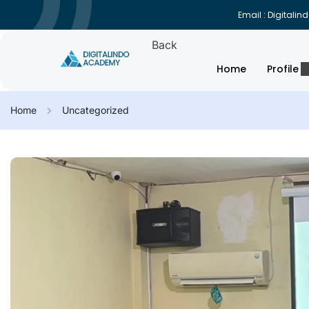
Email : Digital
Back
Home
Profile
Home
Uncategorized