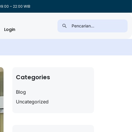
9:00 – 22:00 WIB
Login
Categories
Blog
Uncategorized