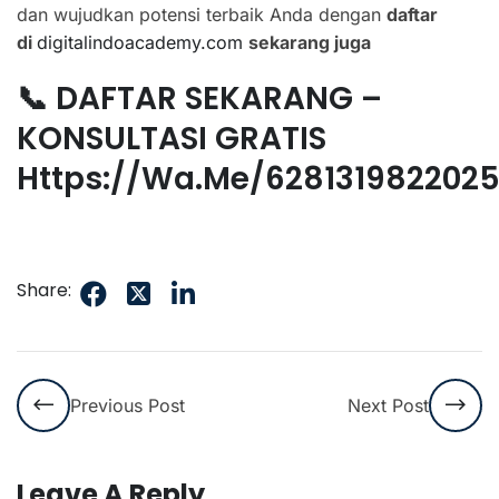
dan wujudkan potensi terbaik Anda dengan
daftar
di
digitalindoacademy.com
sekarang juga
📞 DAFTAR SEKARANG –
KONSULTASI GRATIS
Https://wa.me/628131982202
Share:
Previous Post
Next Post
Leave A Reply