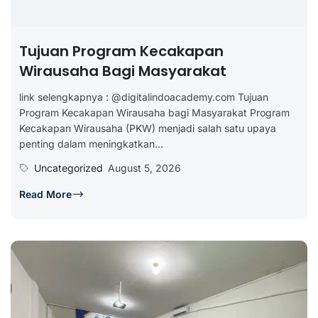
Tujuan Program Kecakapan
Wirausaha Bagi Masyarakat
link selengkapnya : @digitalindoacademy.com Tujuan
Program Kecakapan Wirausaha bagi Masyarakat Program
Kecakapan Wirausaha (PKW) menjadi salah satu upaya
penting dalam meningkatkan...
Uncategorized
August 5, 2026
Read More