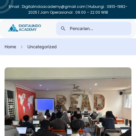
Email : Digitalindoacademy@gmail.com | Hubungi : 0813-1982-
2025 | Jam Operasional : 09:00 – 22:00 WIB
Home
Uncategorized