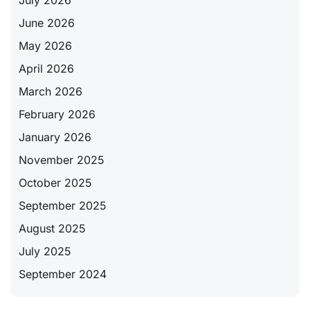
July 2026
June 2026
May 2026
April 2026
March 2026
February 2026
January 2026
November 2025
October 2025
September 2025
August 2025
July 2025
September 2024