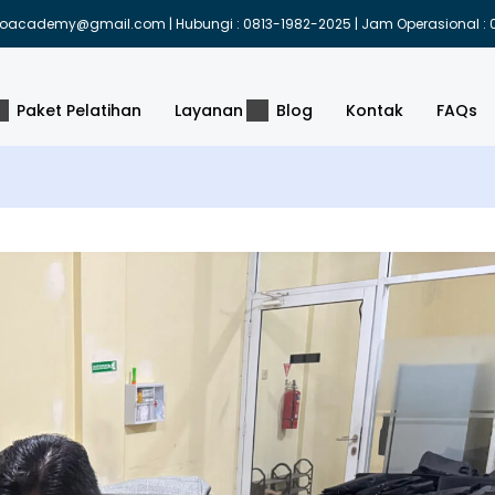
indoacademy@gmail.com | Hubungi : 0813-1982-2025 | Jam Operasional : 0
Paket Pelatihan
Layanan
Blog
Kontak
FAQs