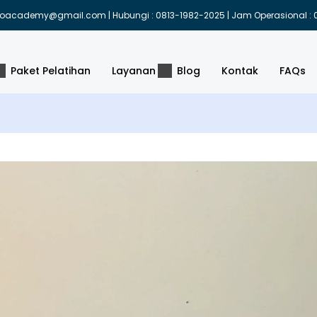
indoacademy@gmail.com | Hubungi : 0813-1982-2025 | Jam Operasional : 0
Paket Pelatihan
Layanan
Blog
Kontak
FAQs