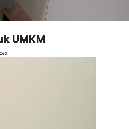
tuk UMKM
ized