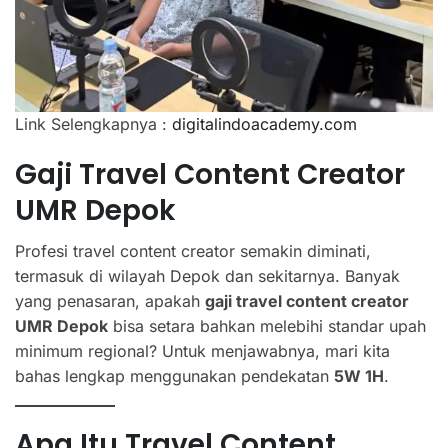
Link Selengkapnya :
digitalindoacademy.com
Gaji Travel Content Creator
UMR Depok
Profesi travel content creator semakin diminati,
termasuk di wilayah Depok dan sekitarnya. Banyak
yang penasaran, apakah
gaji travel content creator
UMR Depok
bisa setara bahkan melebihi standar upah
minimum regional? Untuk menjawabnya, mari kita
bahas lengkap menggunakan pendekatan
5W 1H
.
Apa Itu Travel Content