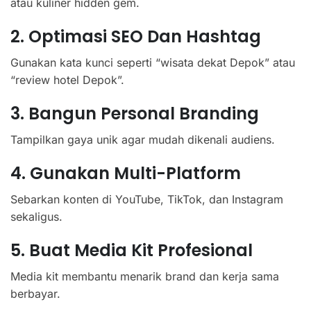
atau kuliner hidden gem.
2. Optimasi SEO Dan Hashtag
Gunakan kata kunci seperti “wisata dekat Depok” atau
“review hotel Depok”.
3. Bangun Personal Branding
Tampilkan gaya unik agar mudah dikenali audiens.
4. Gunakan Multi-Platform
Sebarkan konten di YouTube, TikTok, dan Instagram
sekaligus.
5. Buat Media Kit Profesional
Media kit membantu menarik brand dan kerja sama
berbayar.