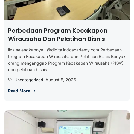
Perbedaan Program Kecakapan
Wirausaha Dan Pelatihan Bisnis
link selengkapnya : @digitalindoacademy.com Perbedaan
Program Kecakapan Wirausaha dan Pelatihan Bisnis Banyak
orang menganggap Program Kecakapan Wirausaha (PKW)
dan pelatihan bisnis...
Uncategorized
August 5, 2026
Read More