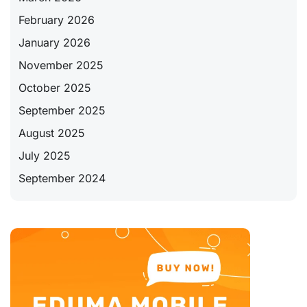
February 2026
January 2026
November 2025
October 2025
September 2025
August 2025
July 2025
September 2024