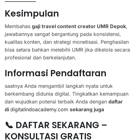
Kesimpulan
Membahas
gaji travel content creator UMR Depok
,
jawabannya sangat bergantung pada konsistensi,
kualitas konten, dan strategi monetisasi. Penghasilan
bisa setara bahkan melebihi UMR jika dikelola secara
profesional dan berkelanjutan.
Informasi Pendaftaran
saatnya Anda mengambil langkah nyata untuk
berkembang didunia digital. Tingkatkan kemampuan
dan wujudkan potensi terbaik Anda dengan
daftar
di
digitalindoacademy.com
sekarang juga
📞 DAFTAR SEKARANG –
KONSULTASI GRATIS