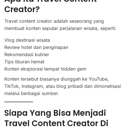
Creator?
Travel content creator adalah seseorang yang
membuat konten seputar perjalanan wisata, seperti:
Vlog destinasi wisata
Review hotel dan penginapan
Rekomendasi kuliner
Tips liburan hemat
Konten eksplorasi tempat hidden gem
Konten tersebut biasanya diunggah ke YouTube,
TikTok, Instagram, atau blog pribadi dan dimonetisasi
melalui berbagai sumber.
Siapa Yang Bisa Menjadi
Travel Content Creator Di