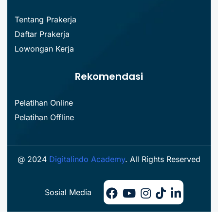
Tentang Prakerja
Daftar Prakerja
Lowongan Kerja
Rekomendasi
Pelatihan Online
Pelatihan Offline
@ 2024
Digitalindo Academy
. All Rights Reserved
Sosial Media