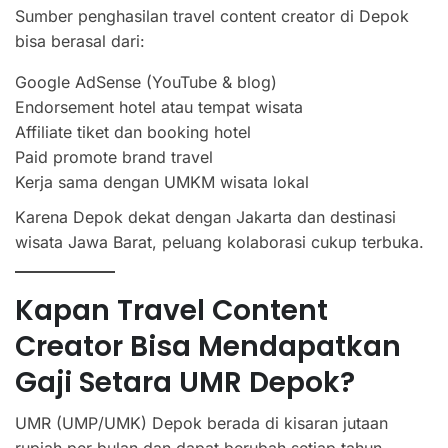
Sumber penghasilan travel content creator di Depok
bisa berasal dari:
Google AdSense (YouTube & blog)
Endorsement hotel atau tempat wisata
Affiliate tiket dan booking hotel
Paid promote brand travel
Kerja sama dengan UMKM wisata lokal
Karena Depok dekat dengan Jakarta dan destinasi
wisata Jawa Barat, peluang kolaborasi cukup terbuka.
Kapan Travel Content
Creator Bisa Mendapatkan
Gaji Setara UMR Depok?
UMR (UMP/UMK) Depok berada di kisaran jutaan
rupiah per bulan dan dapat berubah setiap tahun.