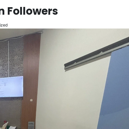
n Followers
ized