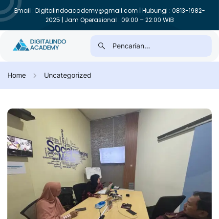
Email : Digitalindoacademy@gmail.com | Hubungi : 0813-1982-
2025 | Jam Operasional : 09:00 – 22:00 WIB
Home
Uncategorized