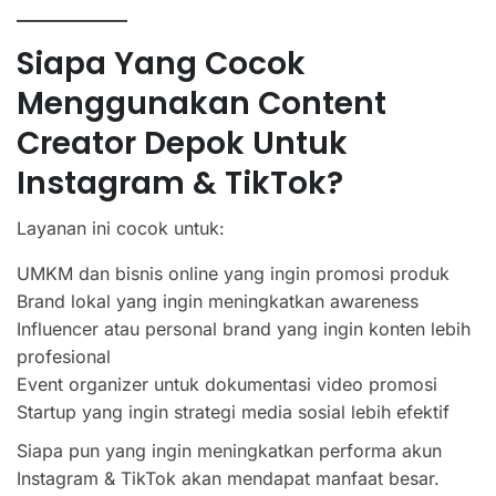
Siapa Yang Cocok
Menggunakan Content
Creator Depok Untuk
Instagram & TikTok?
Layanan ini cocok untuk:
UMKM dan bisnis online yang ingin promosi produk
Brand lokal yang ingin meningkatkan awareness
Influencer atau personal brand yang ingin konten lebih
profesional
Event organizer untuk dokumentasi video promosi
Startup yang ingin strategi media sosial lebih efektif
Siapa pun yang ingin meningkatkan performa akun
Instagram & TikTok akan mendapat manfaat besar.