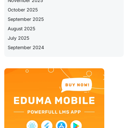
November 2025
October 2025
September 2025
August 2025
July 2025
September 2024