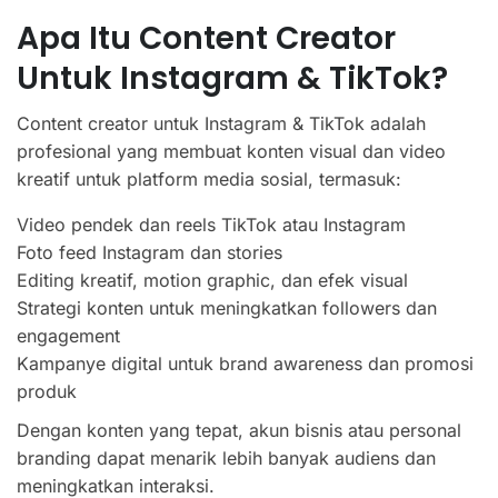
Apa Itu Content Creator
Untuk Instagram & TikTok?
Content creator untuk Instagram & TikTok adalah
profesional yang membuat konten visual dan video
kreatif untuk platform media sosial, termasuk:
Video pendek dan reels TikTok atau Instagram
Foto feed Instagram dan stories
Editing kreatif, motion graphic, dan efek visual
Strategi konten untuk meningkatkan followers dan
engagement
Kampanye digital untuk brand awareness dan promosi
produk
Dengan konten yang tepat, akun bisnis atau personal
branding dapat menarik lebih banyak audiens dan
meningkatkan interaksi.