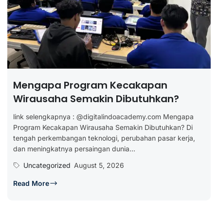
Mengapa Program Kecakapan
Wirausaha Semakin Dibutuhkan?
link selengkapnya : @digitalindoacademy.com Mengapa
Program Kecakapan Wirausaha Semakin Dibutuhkan? Di
tengah perkembangan teknologi, perubahan pasar kerja,
dan meningkatnya persaingan dunia...
Uncategorized
August 5, 2026
Read More