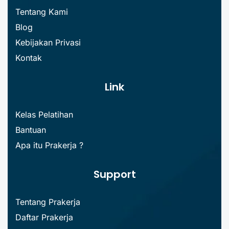
Tentang Kami
Blog
Kebijakan Privasi
Kontak
Link
Kelas Pelatihan
Bantuan
Apa itu Prakerja ?
Support
Tentang Prakerja
Daftar Prakerja