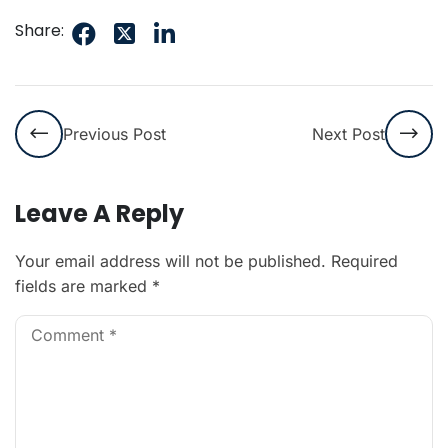
Share:
Previous Post
Next Post
Leave A Reply
Your email address will not be published.
Required
fields are marked
*