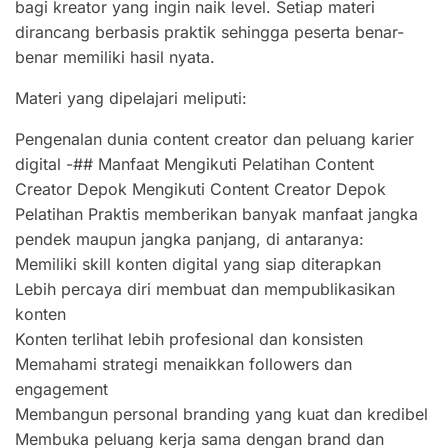
bagi kreator yang ingin naik level. Setiap materi
dirancang berbasis praktik sehingga peserta benar-
benar memiliki hasil nyata.
Materi yang dipelajari meliputi:
Pengenalan dunia content creator dan peluang karier
digital -## Manfaat Mengikuti Pelatihan Content
Creator Depok Mengikuti Content Creator Depok
Pelatihan Praktis memberikan banyak manfaat jangka
pendek maupun jangka panjang, di antaranya:
Memiliki skill konten digital yang siap diterapkan
Lebih percaya diri membuat dan mempublikasikan
konten
Konten terlihat lebih profesional dan konsisten
Memahami strategi menaikkan followers dan
engagement
Membangun personal branding yang kuat dan kredibel
Membuka peluang kerja sama dengan brand dan