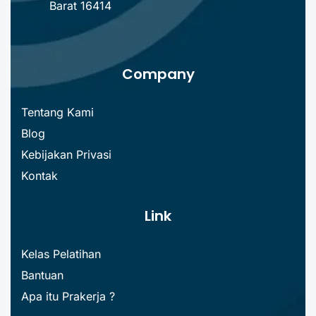
Barat 16414
Company
Tentang Kami
Blog
Kebijakan Privasi
Kontak
Link
Kelas Pelatihan
Bantuan
Apa itu Prakerja ?