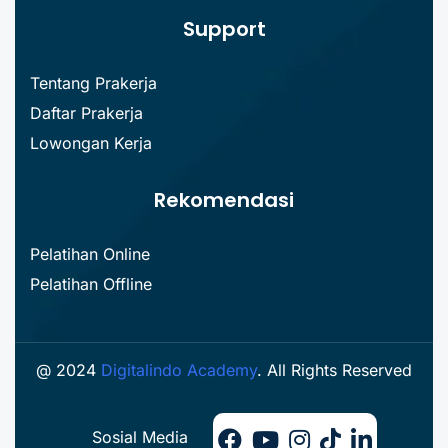
Support
Tentang Prakerja
Daftar Prakerja
Lowongan Kerja
Rekomendasi
Pelatihan Online
Pelatihan Offline
@ 2024
Digitalindo Academy
. All Rights Reserved
Sosial Media