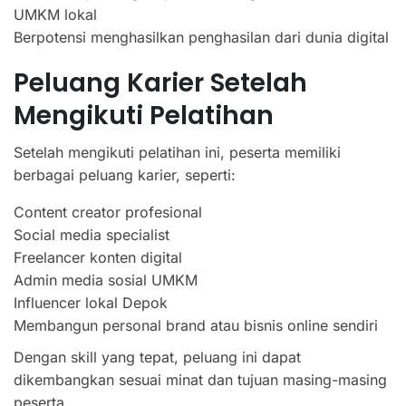
UMKM lokal
Berpotensi menghasilkan penghasilan dari dunia digital
Peluang Karier Setelah
Mengikuti Pelatihan
Setelah mengikuti pelatihan ini, peserta memiliki
berbagai peluang karier, seperti:
Content creator profesional
Social media specialist
Freelancer konten digital
Admin media sosial UMKM
Influencer lokal Depok
Membangun personal brand atau bisnis online sendiri
Dengan skill yang tepat, peluang ini dapat
dikembangkan sesuai minat dan tujuan masing-masing
peserta.