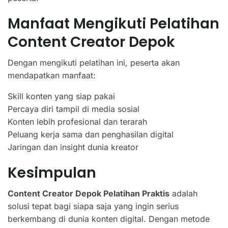
Manfaat Mengikuti Pelatihan
Content Creator Depok
Dengan mengikuti pelatihan ini, peserta akan
mendapatkan manfaat:
Skill konten yang siap pakai
Percaya diri tampil di media sosial
Konten lebih profesional dan terarah
Peluang kerja sama dan penghasilan digital
Jaringan dan insight dunia kreator
Kesimpulan
Content Creator Depok Pelatihan Praktis
adalah
solusi tepat bagi siapa saja yang ingin serius
berkembang di dunia konten digital. Dengan metode