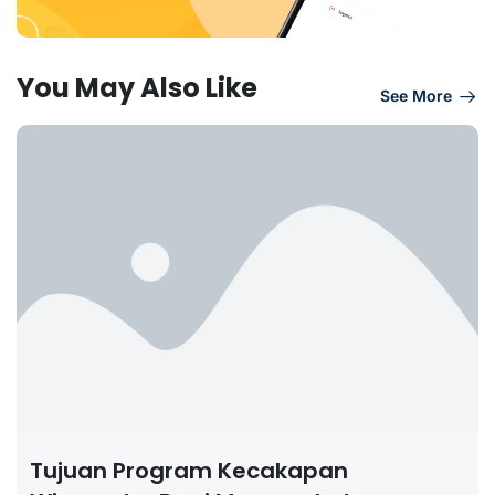
You May Also Like
See More
Tujuan Program Kecakapan