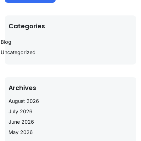
Categories
Blog
Uncategorized
Archives
August 2026
July 2026
June 2026
May 2026