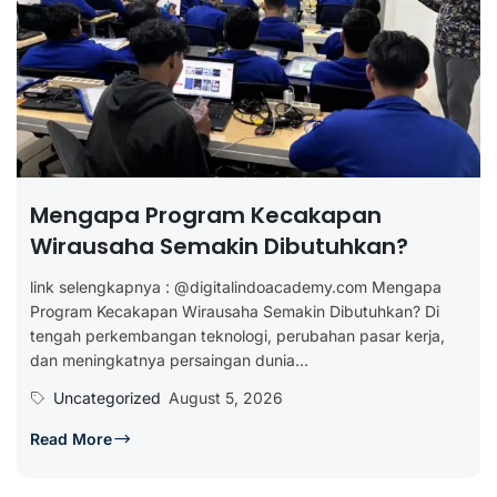
Mengapa Program Kecakapan
Wirausaha Semakin Dibutuhkan?
link selengkapnya : @digitalindoacademy.com Mengapa
Program Kecakapan Wirausaha Semakin Dibutuhkan? Di
tengah perkembangan teknologi, perubahan pasar kerja,
dan meningkatnya persaingan dunia...
Uncategorized
August 5, 2026
Read More