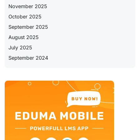
November 2025
October 2025
September 2025
August 2025
July 2025
September 2024