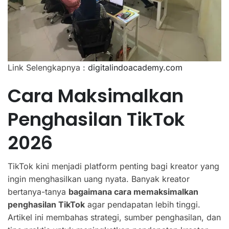
Link Selengkapnya :
digitalindoacademy.com
Cara Maksimalkan
Penghasilan TikTok
2026
TikTok kini menjadi platform penting bagi kreator yang
ingin menghasilkan uang nyata. Banyak kreator
bertanya-tanya
bagaimana cara memaksimalkan
penghasilan TikTok
agar pendapatan lebih tinggi.
Artikel ini membahas strategi, sumber penghasilan, dan