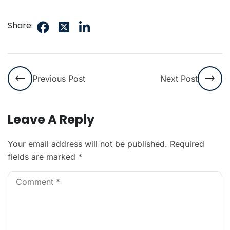
Share:
Previous Post
Next Post
Leave A Reply
Your email address will not be published.
Required
fields are marked
*