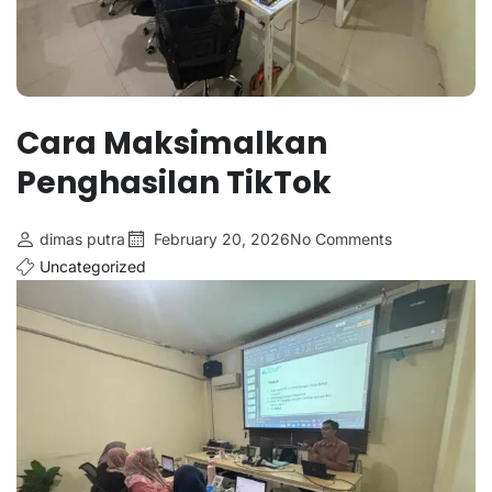
Cara Maksimalkan
Penghasilan TikTok
dimas putra
February 20, 2026
No Comments
Uncategorized