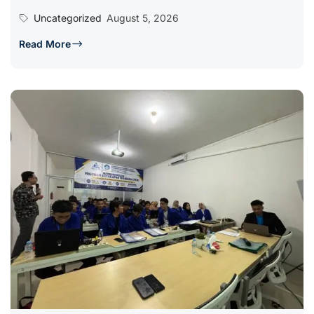
Uncategorized
August 5, 2026
Read More