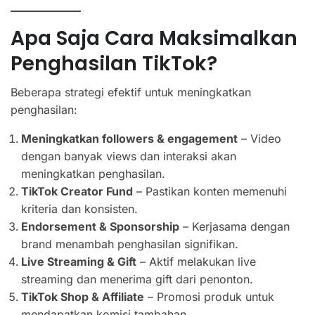
Apa Saja Cara Maksimalkan
Penghasilan TikTok?
Beberapa strategi efektif untuk meningkatkan
penghasilan:
Meningkatkan followers & engagement
– Video
dengan banyak views dan interaksi akan
meningkatkan penghasilan.
TikTok Creator Fund
– Pastikan konten memenuhi
kriteria dan konsisten.
Endorsement & Sponsorship
– Kerjasama dengan
brand menambah penghasilan signifikan.
Live Streaming & Gift
– Aktif melakukan live
streaming dan menerima gift dari penonton.
TikTok Shop & Affiliate
– Promosi produk untuk
mendapatkan komisi tambahan.