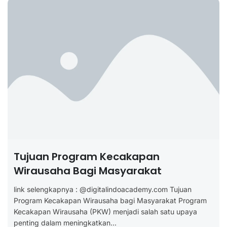
Tujuan Program Kecakapan
Wirausaha Bagi Masyarakat
link selengkapnya : @digitalindoacademy.com Tujuan
Program Kecakapan Wirausaha bagi Masyarakat Program
Kecakapan Wirausaha (PKW) menjadi salah satu upaya
penting dalam meningkatkan...