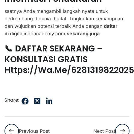
saatnya Anda mengambil langkah nyata untuk
berkembang didunia digital. Tingkatkan kemampuan
dan wujudkan potensi terbaik Anda dengan
daftar
di
digitalindoacademy.com
sekarang juga
📞 DAFTAR SEKARANG –
KONSULTASI GRATIS
Https://wa.me/628131982202
Share:
Previous Post
Next Post