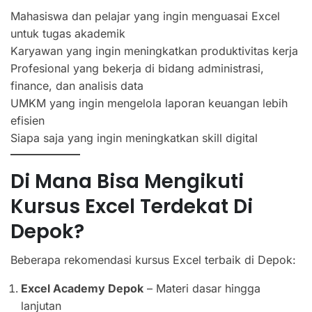
Mahasiswa dan pelajar yang ingin menguasai Excel
untuk tugas akademik
Karyawan yang ingin meningkatkan produktivitas kerja
Profesional yang bekerja di bidang administrasi,
finance, dan analisis data
UMKM yang ingin mengelola laporan keuangan lebih
efisien
Siapa saja yang ingin meningkatkan skill digital
Di Mana Bisa Mengikuti
Kursus Excel Terdekat Di
Depok?
Beberapa rekomendasi kursus Excel terbaik di Depok:
Excel Academy Depok
– Materi dasar hingga
lanjutan