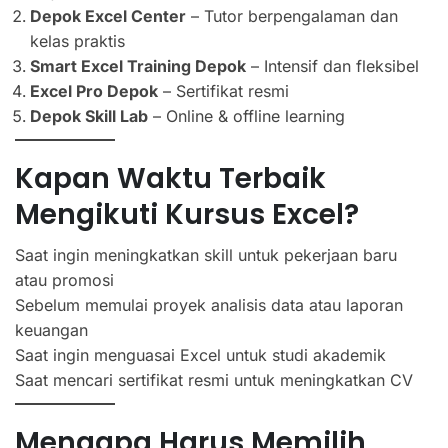
Depok Excel Center
– Tutor berpengalaman dan
kelas praktis
Smart Excel Training Depok
– Intensif dan fleksibel
Excel Pro Depok
– Sertifikat resmi
Depok Skill Lab
– Online & offline learning
Kapan Waktu Terbaik
Mengikuti Kursus Excel?
Saat ingin meningkatkan skill untuk pekerjaan baru
atau promosi
Sebelum memulai proyek analisis data atau laporan
keuangan
Saat ingin menguasai Excel untuk studi akademik
Saat mencari sertifikat resmi untuk meningkatkan CV
Mengapa Harus Memilih