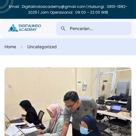
Email : Digitalindoacademy@gmail.com | Hubungi : 0813-1982-
2025 | Jam Operasional : 09:00 – 22:00 WIB
Home
Uncategorized