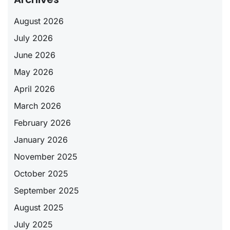
August 2026
July 2026
June 2026
May 2026
April 2026
March 2026
February 2026
January 2026
November 2025
October 2025
September 2025
August 2025
July 2025