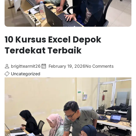
10 Kursus Excel Depok
Terdekat Terbaik
brigittearmit26
February 19, 2026
No Comments
Uncategorized