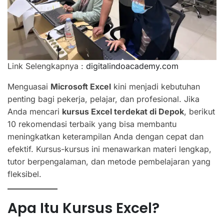
Link Selengkapnya :
digitalindoacademy.com
Menguasai
Microsoft Excel
kini menjadi kebutuhan
penting bagi pekerja, pelajar, dan profesional. Jika
Anda mencari
kursus Excel terdekat di Depok
, berikut
10 rekomendasi terbaik yang bisa membantu
meningkatkan keterampilan Anda dengan cepat dan
efektif. Kursus-kursus ini menawarkan materi lengkap,
tutor berpengalaman, dan metode pembelajaran yang
fleksibel.
Apa Itu Kursus Excel?