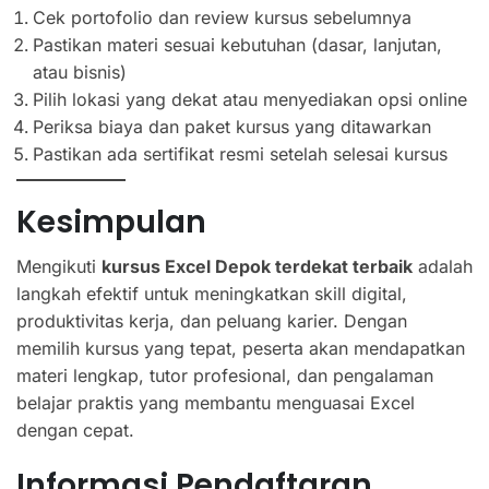
Cek portofolio dan review kursus sebelumnya
Pastikan materi sesuai kebutuhan (dasar, lanjutan,
atau bisnis)
Pilih lokasi yang dekat atau menyediakan opsi online
Periksa biaya dan paket kursus yang ditawarkan
Pastikan ada sertifikat resmi setelah selesai kursus
Kesimpulan
Mengikuti
kursus Excel Depok terdekat terbaik
adalah
langkah efektif untuk meningkatkan skill digital,
produktivitas kerja, dan peluang karier. Dengan
memilih kursus yang tepat, peserta akan mendapatkan
materi lengkap, tutor profesional, dan pengalaman
belajar praktis yang membantu menguasai Excel
dengan cepat.
Informasi Pendaftaran