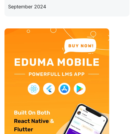
September 2024