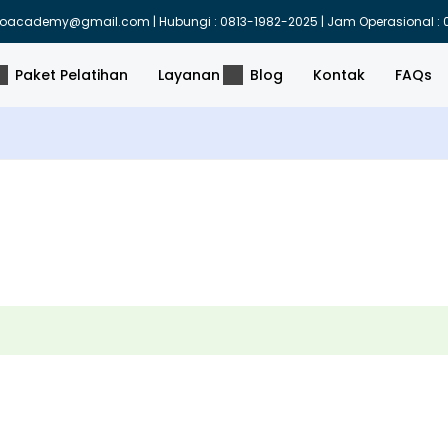
indoacademy@gmail.com | Hubungi : 0813-1982-2025 | Jam Operasional : 0
Paket Pelatihan
Layanan
Blog
Kontak
FAQs